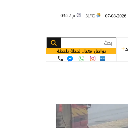
03:22 م
0
31°C
د
تواصل معنا.. لحظة بلحظة