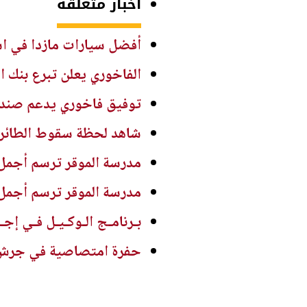
أخبار متعلقة
أفضل سيارات مازدا في استهل
الفاخوري يعلن تبرع بنك ا
توفيق فاخوري يدعم صندو
شاهد لحظة سقوط الطائرة ا
مدرسة الموقر ترسم أجمل
مدرسة الموقر ترسم أجمل
بـرنامـج الـوكـيـل فـي إجـ
حفرة امتصاصية في جرش ..