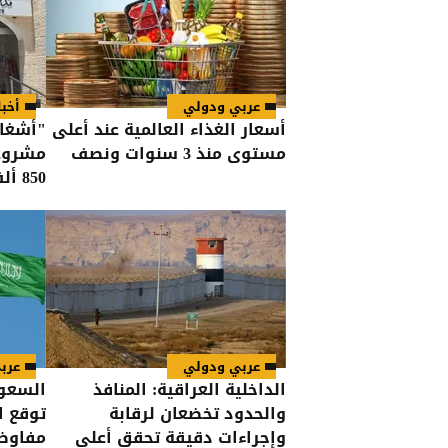
عربي ودولي
أخبا
أسعار الغذاء العالمية عند أعلى
مستوى منذ 3 سنوات ونصف
مشروعا
850 ألف دينار
عربي ودولي
عرب
الداخلية العراقية: المنافذ
السعود
والحدود تخضعان لرقابة
توقع ا
وإجراءات دقيقة تحقق أعلى
مفاوضا