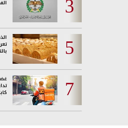
الفئ
الذه
تعر
بالت
غضب
تدا
كاب