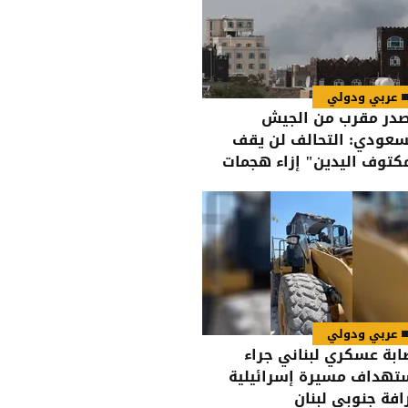
عربي ودولي
در مقرب من الجيش
سعودي: التحالف لن يقف
كتوف اليدين" إزاء هجمات
حوثيين على القوات اليمنية
عربي ودولي
ابة عسكري لبناني جراء
تهداف مسيرة إسرائيلية
افة جنوبي لبنان