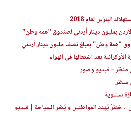
اك البنزين لعام 2018
لأردن بمليون دينار أردني لصندوق "همة وطن"
ق "همة وطن" بمبلغ نصف مليون دينار أردني
لأوكرانية بعد اشتعالها في الهواء
 منظر – فيديو وصور
 منظر
ازة سـنـوية
 خطرٌ يُهدد المواطنين و يُضر السياحة | فيديو