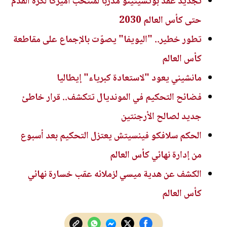
تجديد عقد بوتشيتينو مدربا لمنتخب أميركا لكرة القدم
حتى كأس العالم 2030
تطور خطير.. "اليويفا" يصوّت بالإجماع على مقاطعة
كأس العالم
مانشيني يعود "لاستعادة كبرياء" إيطاليا
فضائح التحكيم في المونديال تتكشف.. قرار خاطئ
جديد لصالح الأرجنتين
الحكم سلافكو فينسيتش يعتزل التحكيم بعد أسبوع
من إدارة نهائي كأس العالم
الكشف عن هدية ميسي لزملائه عقب خسارة نهائي
كأس العالم