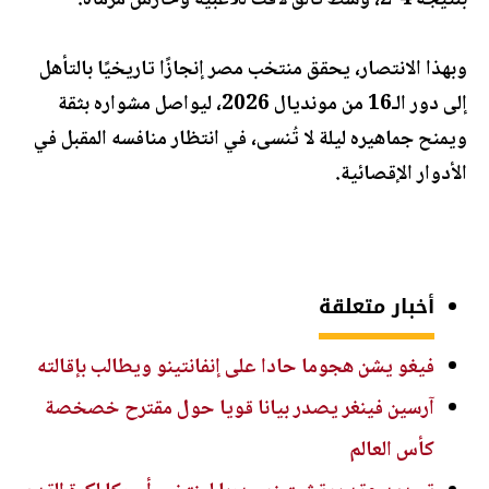
بنتيجة 4-2، وسط تألق لافت للاعبيه وحارس مرماه.
وبهذا الانتصار، يحقق منتخب مصر إنجازًا تاريخيًا بالتأهل
إلى دور الـ16 من مونديال 2026، ليواصل مشواره بثقة
ويمنح جماهيره ليلة لا تُنسى، في انتظار منافسه المقبل في
الأدوار الإقصائية.
أخبار متعلقة
فيغو يشن هجوما حادا على إنفانتينو ويطالب بإقالته
آرسين فينغر يصدر بيانا قويا حول مقترح خصخصة
كأس العالم