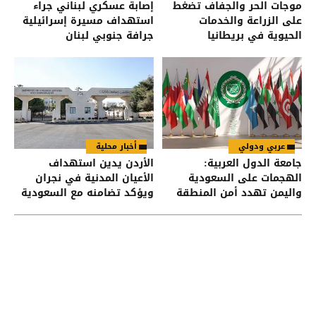
موجات الحر والجفاف تضغط
إصابة عسكري لبناني جراء
على الزراعة والخدمات
استهداف مسيرة إسرائيلية
الحيوية في بريطانيا
جرافة جنوبي لبنان
عربي ودولي
أخبار محلية
جامعة الدول العربية:
الأردن يدين استهداف
الهجمات على السعودية
الأعيان المدنية في نجران
واليمن تهدد أمن المنطقة
ويؤكد تضامنه مع السعودية