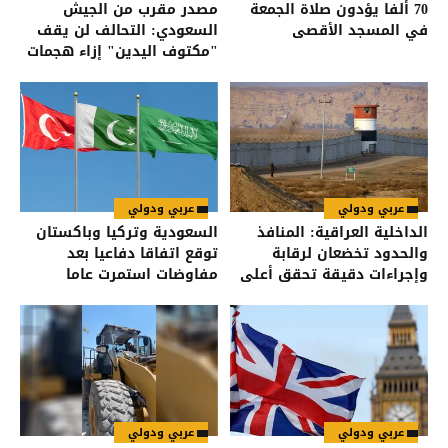
70 ألفا يؤدون صلاة الجمعة
مصدر مقرب من الجيش
في المسجد الأقصى
السعودي: التحالف لن يقف
"مكتوف اليدين" إزاء هجمات
الحوثيين على القوات اليمنية
عربي ودولي
عربي ودولي
الداخلية العراقية: المنافذ
السعودية وتركيا وباكستان
والحدود تخضعان لرقابة
توقع اتفاقا دفاعيا بعد
وإجراءات دقيقة تحقق أعلى
مفاوضات استمرت عاما
درجات الأمن
عربي ودولي
عربي ودولي