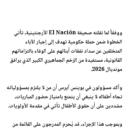
ووفقاً لما نقلته صحيفة El Nación الأرجنتينية، تأتي
الخطوة ضمن حملة حكومية تهدف إلى إجبار الآباء
المتخلفين عن سداد نفقات أبنائهم على الوفاء بالتزاماتهم
القانونية، مستفيدة من الزخم الجماهيري الكبير الذي يرافق
مونديال 2026.
وأكد مسؤولون في بوينس آيرس أن من لا يلتزم بمسؤولياته
تجاه أطفاله لا ينبغي أن يتمتع بامتياز حضور المباريات،
مشددين على أن حقوق الأطفال تأتي في مقدمة الأولويات.
وبموجب هذا الإجراء، قد يُحرم المدرجون على القائمة من