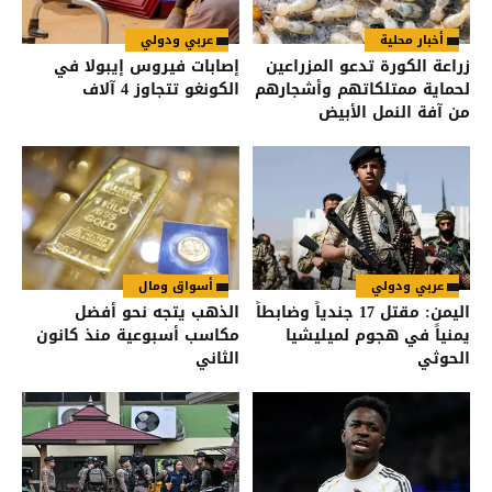
أخبار محلية
عربي ودولي
زراعة الكورة تدعو المزراعين
إصابات فيروس إيبولا في
لحماية ممتلكاتهم وأشجارهم
الكونغو تتجاوز 4 آلاف
من آفة النمل الأبيض
عربي ودولي
أسواق ومال
اليمن: مقتل 17 جندياً وضابطاً
الذهب يتجه نحو أفضل
يمنياً في هجوم لميليشيا
مكاسب أسبوعية منذ كانون
الحوثي
الثاني