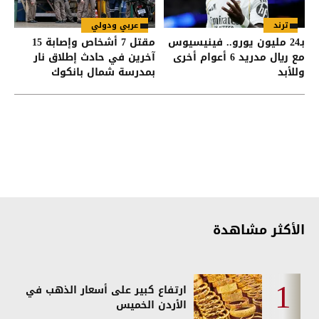
ترند
عربي ودولي
بـ24 مليون يورو.. فينيسيوس
مقتل 7 أشخاص وإصابة 15
مع ريال مدريد 6 أعوام أخرى
آخرين في حادث إطلاق نار
وللأبد
بمدرسة شمال بانكوك
الأكثر مشاهدة
ارتفاع كبير على أسعار الذهب في
الأردن الخميس