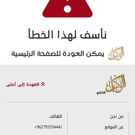
العودة إلى أعلى
من نحن
الهاتف
عن الموقع
+962793334441