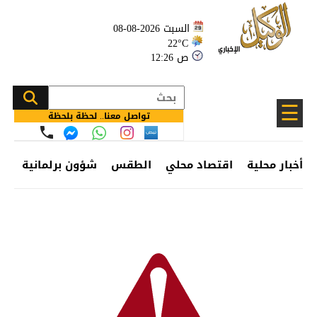
السبت 2026-08-08
22°C
12:26 ص
☰
تواصل معنا.. لحظة بلحظة
أخبار محلية
اقتصاد محلي
الطقس
شؤون برلمانية
وظ