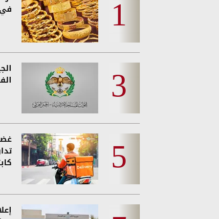
في 
الج
الفئ
غضب
تدا
كاب
إعل