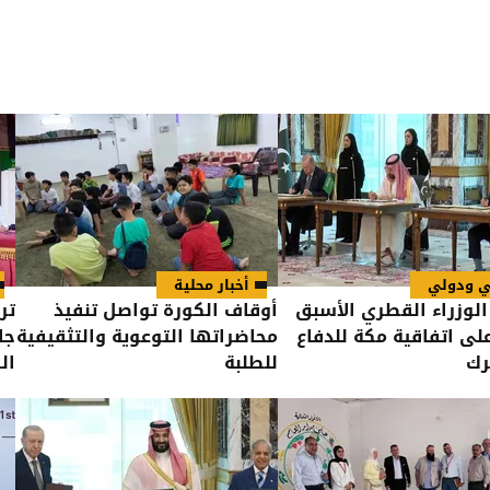
ي ودولي
أخبار محلية
لوزراء القطري الأسبق
أوقاف الكورة تواصل تنفيذ
تر
لى اتفاقية مكة للدفاع
محاضراتها التوعوية والتثقيفية
جا
رك
للطلبة
ال