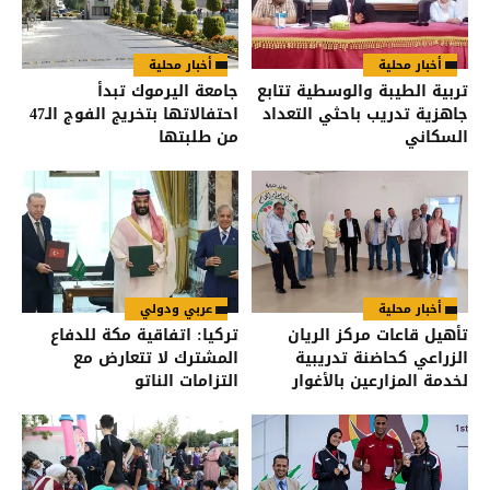
أخبار محلية
أخبار محلية
تربية الطيبة والوسطية تتابع
جامعة اليرموك تبدأ
جاهزية تدريب باحثي التعداد
احتفالاتها بتخريج الفوج الـ47
السكاني
من طلبتها
أخبار محلية
عربي ودولي
تأهيل قاعات مركز الريان
تركيا: اتفاقية مكة للدفاع
الزراعي كحاضنة تدريبية
المشترك لا تتعارض مع
لخدمة المزارعين بالأغوار
التزامات الناتو
الشمالية