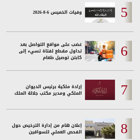
وفيات الخميس 6-8-2026
غضب على مواقع التواصل بعد
تداول مقطع لفتاة تسيء إلى
كابتن توصيل طعام
إرادة ملكية برئيس الديوان
الملكي ومدير مكتب جلالة الملك
إعلان هام من إدارة الترخيص حول
الفحص العملي للسواقين