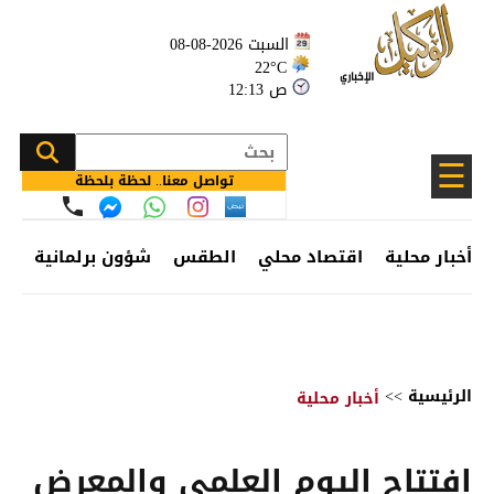
السبت 2026-08-08
22°C
12:13 ص
☰
تواصل معنا.. لحظة بلحظة
أخبار محلية
اقتصاد محلي
الطقس
شؤون برلمانية
وظ
الرئيسية
>>
أخبار محلية
افتتاح اليوم العلمي والمعرض