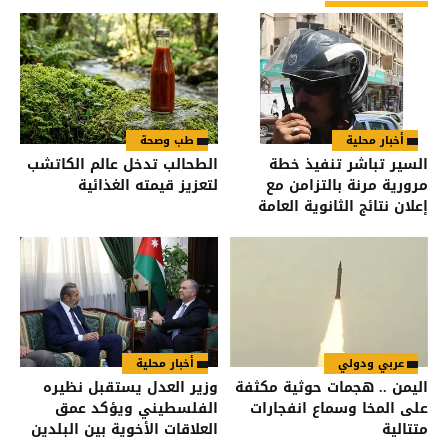
أخبار محلية
طب وصحة
السير تباشر تنفيذ خطة
الطحالب تدخل عالم الكاتشب
مرورية مرنة بالتزامن مع
لتعزيز قيمته الغذائية
إعلان نتائج الثانوية العامة
عربي ودولي
أخبار محلية
اليمن .. هجمات حوثية مكثفة
وزير العدل يستقبل نظيره
على المخا وسماع انفجارات
الفلسطيني ويؤكد عمق
متتالية
العلاقات الأخوية بين البلدين