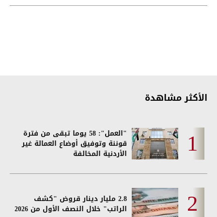
الأكثر مشاهدة
"العمل": 58 يوما تبقى من فترة
قوننة وتوفيق أوضاع العمالة غير
الأردنية المخالفة
2.8 مليار دينار قروض "كشف
الراتب" خلال النصف الأول من 2026