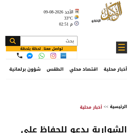
الأحد 2026-08-09
33°C
02:51 م
☰
تواصل معنا.. لحظة بلحظة
أخبار محلية
اقتصاد محلي
الطقس
شؤون برلمانية
وظ
الرئيسية
>>
أخبار محلية
الشواربة يدعو للحفاظ على