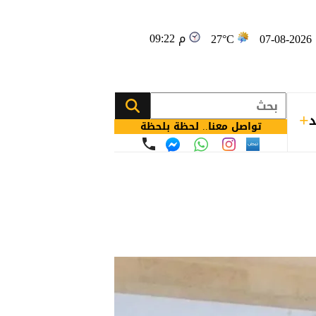
09:22 م
0
27°C
د
تواصل معنا.. لحظة بلحظة