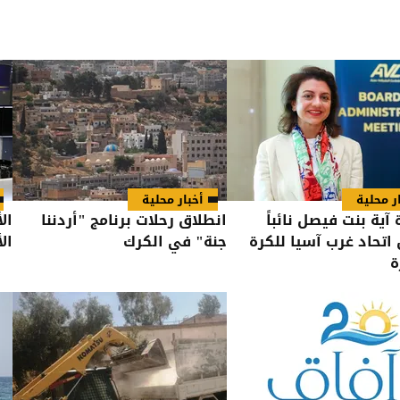
ر محلية
أخبار محلية
 آية بنت فيصل نائباً
انطلاق رحلات برنامج "أردننا
ال
اتحاد غرب آسيا للكرة
جنة" في الكرك
ال
ة