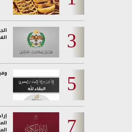
الج
الفئ
وفيات
إرا
الم
الم