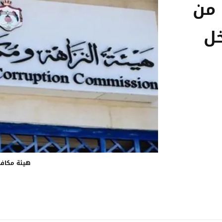
 من
خل
هيئة مكافح