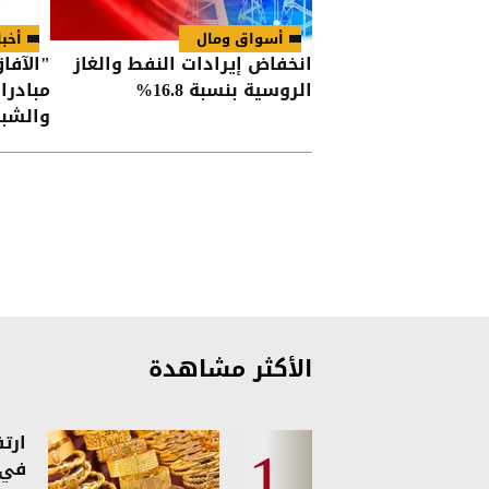
أسواق ومال
أخبا
انخفاض إيرادات النفط والغاز
"الآفا
الروسية بنسبة 16.8%
مبادرا
والشب
الأكثر مشاهدة
ارت
في 