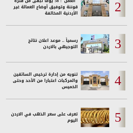
"العمل": 58 يوما تبقى من فترة
قوننة وتوفيق أوضاع العمالة غير
الأردنية المخالفة
رسمياً .. موعد اعلان نتائج
التوجيهي بالاردن
تنويه من إدارة ترخيص السائقين
والمركبات اعتبارا من الأحد وحتى
الخميس
تعرف على سعر الذهب في الاردن
اليوم