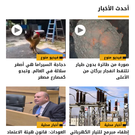
أحدث الأخبار
فيديو منوع
فيديو منوع
صورة من طائرة بدون طيار
دجاجة السيراما هي أصغر
تلتقط انفجار بركان من
سلالة في العالم. وتبدو
الأعلى
كمصارع مصغر
أخبار محلية
أخبار محلية
إطفاء مبرمج للتيار الكهربائي
العودات: قانون هيئة الاعتماد