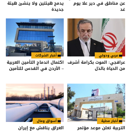
عن مناطق في دير علا يوم
يدمج هيئتين ولا ينشئ هيئة
غد
جديدة
عربي ودولي
أخبار الشركات
عراقجي: الموت بكرامة أشرف
اكتمال اندماج التأمين العربية
من الحياة بالذل
– الأردن في القدس للتأمين
أخبار محلية
أسواق ومال
التربية تعلن موعد مؤتمر
العراق يناقش مع إيران