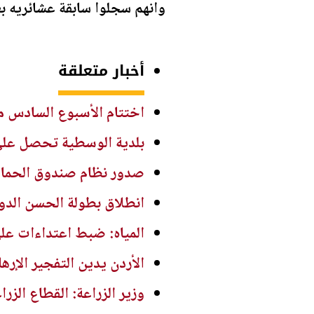
وانهم سجلوا سابقة عشائريه بع
أخبار متعلقة
اختتام الأسبوع السادس م
بلدية الوسطية تحصل على دعم 500 ألف دينار لمشاريع التعبيد وتص
صدور نظام صندوق الحماية والرعاية ال
انطلاق بطولة الحسن الدولية ا
المياه: ضبط اعتداءات ع
الأردن يدين التفجير الإر
وزير الزراعة: القطاع الز