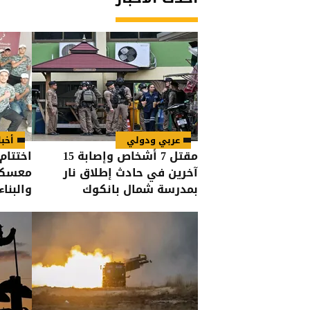
عربي ودولي
أخبا
مقتل 7 أشخاص وإصابة 15
اختتام
آخرين في حادث إطلاق نار
معسكر
بمدرسة شمال بانكوك
والبناء