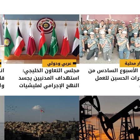
ر محلية
عربي ودولي
 الأسبوع السادس من
مجلس التعاون الخليجي:
ان
ات الحسين للعمل
استهداف المدنيين يجسد
قل
النهج الإجرامي لمليشيات
وا
الحوثي