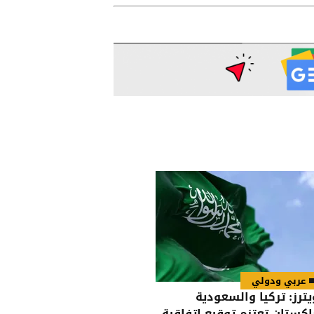
عربي ودولي
يترز: تركيا والسعودية
اكستان تعتزم توقيع اتفاقية