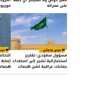
على ممراته
غوريو
عربي ودولي
عرب
مسؤول سعودي: تقارير
التحال
استخباراتية تشير إلى استعداد
جماعات عراقية لشن هجمات
هجمات
على السعودية