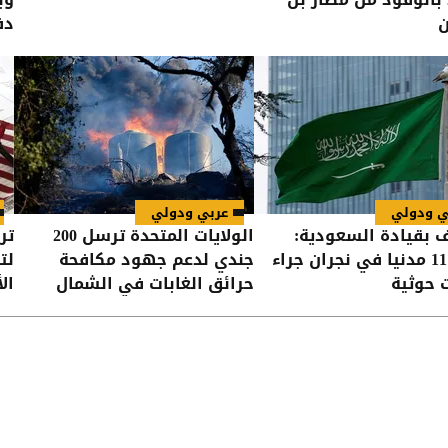
ن
دف
ي ودولي
عربي ودولي
ف بقيادة السعودية:
الولايات المتحدة ترسل 200
تر
إصابة 11 مدنيا في نجران جراء
جندي لدعم جهود مكافحة
لت
 حوثية
حرائق الغابات في الشمال
ال
الغربي