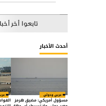
أحدث الأخبار
عربي ودولي
عرب
مسؤول أمريكي: مضيق هرمز
القوات
معبر دولي ولا تسيطر أي جهة
التزود