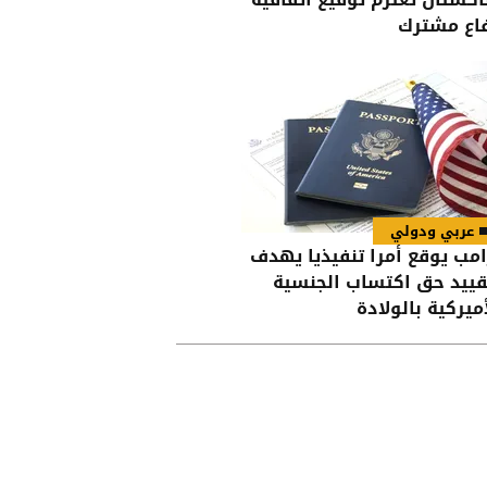
اع مشترك
عربي ودولي
امب يوقع أمرا تنفيذيا يهدف
قييد حق اكتساب الجنسية
أميركية بالولادة