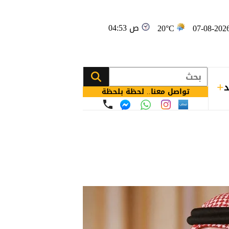
04:53 ص
20°C
د
تواصل معنا.. لحظة بلحظة