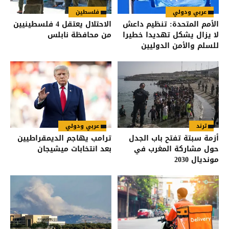
عربي ودولي
فلسطين
الأمم المتحدة: تنظيم داعش
الاحتلال يعتقل 4 فلسطينيين
لا يزال يشكل تهديدا خطيرا
من محافظة نابلس
للسلم والأمن الدوليين
ترند
عربي ودولي
أزمة سبتة تفتح باب الجدل
ترامب يهاجم الديمقراطيين
حول مشاركة المغرب في
بعد انتخابات ميشيجان
مونديال 2030