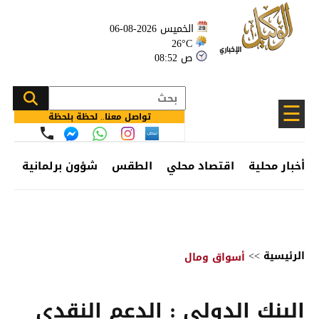
الخميس 2026-08-06
26°C
08:52 ص
☰
تواصل معنا.. لحظة بلحظة
أخبار محلية
اقتصاد محلي
الطقس
شؤون برلمانية
وظ
الرئيسية
>>
أسواق ومال
البنك الدولي : الدعم النقدي