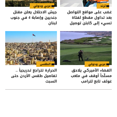
ترند
عربي ودولي
غضب على مواقع التواصل
جيش الاحتلال يعلن مقتل
بعد تداول مقطع لفتاة
جنديين وإصابة 4 في جنوب
تسيء إلى كابتن توصيل
لبنان
طعام
عربي ودولي
الطقس
القضاء الأميركي يلاحق
الحرارة تتراجع تدريجياً ..
مسلّحاً أوقف في ملعب
تفاصيل طقس الأردن حتى
غولف تابع لترامب
السبت