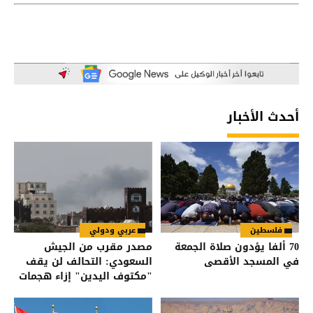
أحدث الأخبار
فلسطين
عربي ودولي
70 ألفا يؤدون صلاة الجمعة
مصدر مقرب من الجيش
في المسجد الأقصى
السعودي: التحالف لن يقف
"مكتوف اليدين" إزاء هجمات
الحوثيين على القوات اليمنية