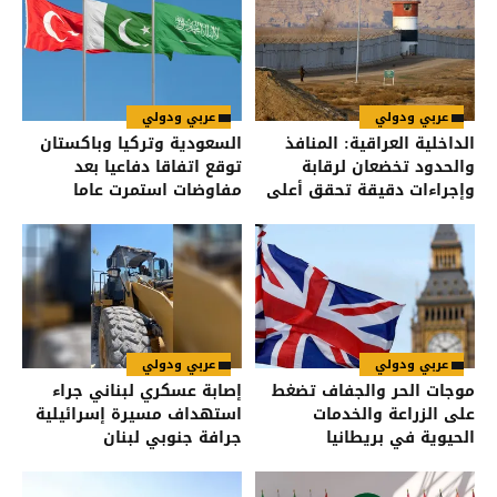
عربي ودولي
عربي ودولي
الداخلية العراقية: المنافذ
السعودية وتركيا وباكستان
والحدود تخضعان لرقابة
توقع اتفاقا دفاعيا بعد
وإجراءات دقيقة تحقق أعلى
مفاوضات استمرت عاما
درجات الأمن
عربي ودولي
عربي ودولي
موجات الحر والجفاف تضغط
إصابة عسكري لبناني جراء
على الزراعة والخدمات
استهداف مسيرة إسرائيلية
الحيوية في بريطانيا
جرافة جنوبي لبنان