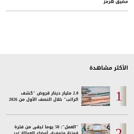
مضيق هرمز
الأكثر مشاهدة
2.8 مليار دينار قروض "كشف
الراتب" خلال النصف الأول من 2026
"العمل": 58 يوما تبقى من فترة
قوننة وتوفيق أوضاع العمالة غير