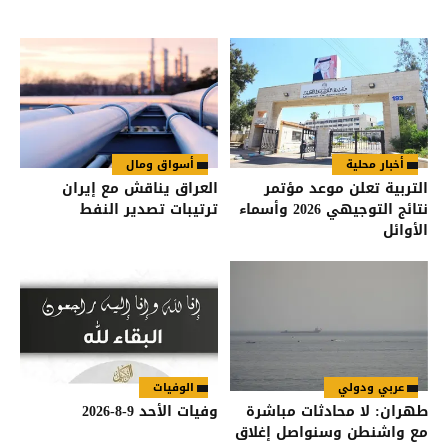
أخبار محلية
أسواق ومال
التربية تعلن موعد مؤتمر
العراق يناقش مع إيران
نتائج التوجيهي 2026 وأسماء
ترتيبات تصدير النفط
الأوائل
عربي ودولي
الوفيات
طهران: لا محادثات مباشرة
وفيات الأحد 9-8-2026
مع واشنطن وسنواصل إغلاق