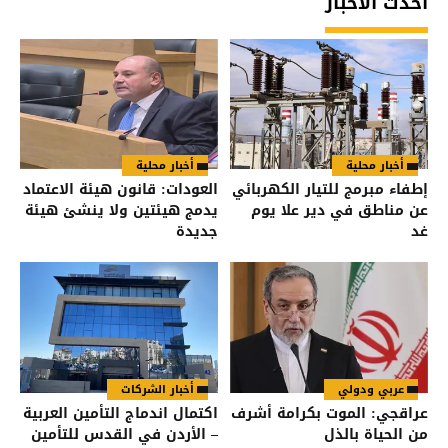
أحدث الأخبار
أخبار محلية
أخبار محلية
إطفاء مبرمج للتيار الكهربائي
العودات: قانون هيئة الاعتماد
عن مناطق في دير علا يوم
يدمج هيئتين ولا ينشئ هيئة
غد
جديدة
عربي ودولي
أخبار الشركات
عراقجي: الموت بكرامة أشرف
اكتمال اندماج التأمين العربية
من الحياة بالذل
– الأردن في القدس للتأمين