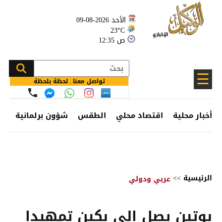
الأحد 2026-08-09
23°C
12:35 ص
☰
تواصل معنا.. لحظة بلحظة
أخبار محلية
اقتصاد محلي
الطقس
شؤون برلمانية
وظ
الرئيسية
>>
عربي ودولي
بوتين يصل إلى بكين تمهيدا