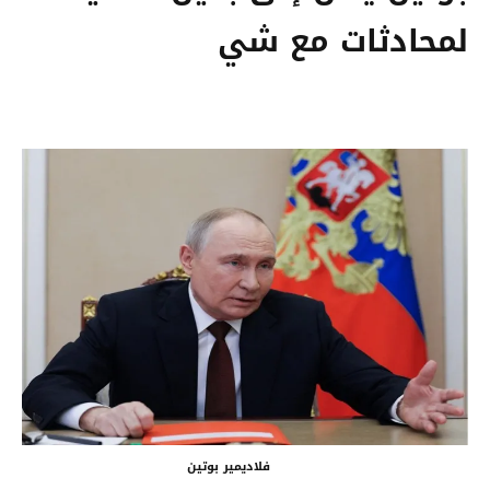
لمحادثات مع شي
فلاديمير بوتين