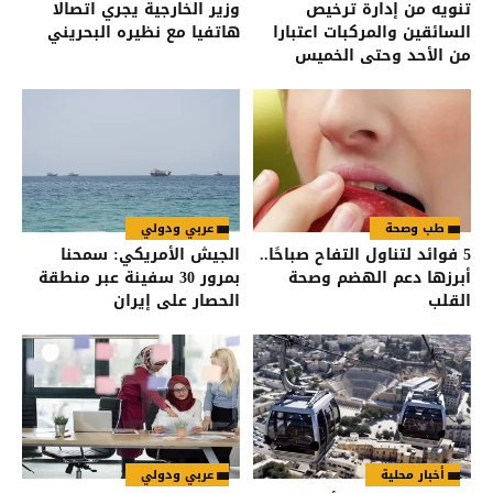
تنويه من إدارة ترخيص
وزير الخارجية يجري اتصالا
السائقين والمركبات اعتبارا
هاتفيا مع نظيره البحريني
من الأحد وحتى الخميس
طب وصحة
عربي ودولي
5 فوائد لتناول التفاح صباحًا..
الجيش الأمريكي: سمحنا
أبرزها دعم الهضم وصحة
بمرور 30 سفينة عبر منطقة
القلب
الحصار على إيران
أخبار محلية
عربي ودولي