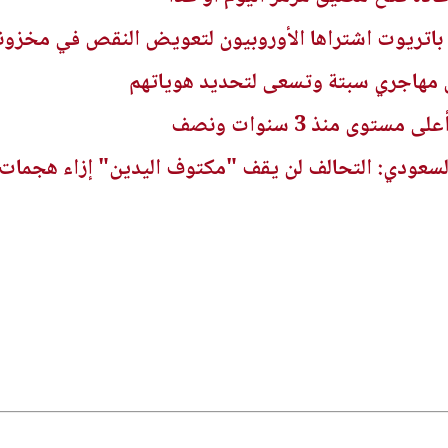
ريوت اشتراها الأوروبيون لتعويض النقص في مخزونه
ن مهاجري سبتة وتسعى لتحديد هوياتهم
ستوى منذ 3 سنوات ونصف
ودي: التحالف لن يقف "مكتوف اليدين" إزاء هجمات ال