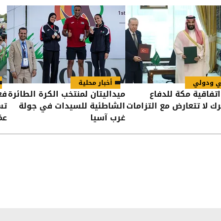
ي ودولي
أخبار محلية
اتفاقية مكة للدفاع
ميداليتان لمنتخب الكرة الطائرة
فع
ك لا تتعارض مع التزامات
الشاطئية للسيدات في جولة
تس
غرب آسيا
عم