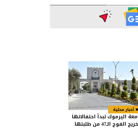
أخبار محلية
معة اليرموك تبدأ احتفالاتها
يج الفوج الـ47 من طلبتها