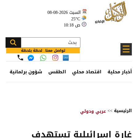
السبت 2026-08-08
25°C
10:18 ص
☰
تواصل معنا.. لحظة بلحظة
أخبار محلية
اقتصاد محلي
الطقس
شؤون برلمانية
وظ
الرئيسية
>>
عربي ودولي
غارة إسرائيلية تستهدف