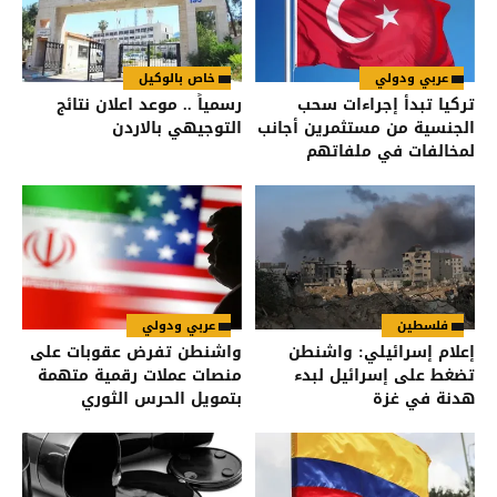
عربي ودولي
خاص بالوكيل
تركيا تبدأ إجراءات سحب
رسمياً .. موعد اعلان نتائج
الجنسية من مستثمرين أجانب
التوجيهي بالاردن
لمخالفات في ملفاتهم
فلسطين
عربي ودولي
إعلام إسرائيلي: واشنطن
واشنطن تفرض عقوبات على
تضغط على إسرائيل لبدء
منصات عملات رقمية متهمة
هدنة في غزة
بتمويل الحرس الثوري
الإيراني