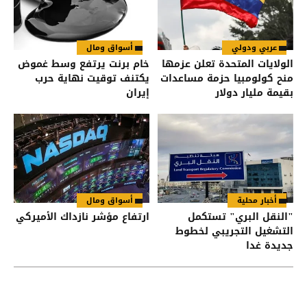
عربي ودولي
أسواق ومال
الولايات المتحدة تعلن عزمها
خام برنت يرتفع وسط غموض
منح كولومبيا حزمة مساعدات
يكتنف توقيت نهاية حرب
بقيمة مليار دولار
إيران
أخبار محلية
أسواق ومال
"النقل البري" تستكمل
ارتفاع مؤشر نازداك الأميركي
التشغيل التجريبي لخطوط
جديدة غدا