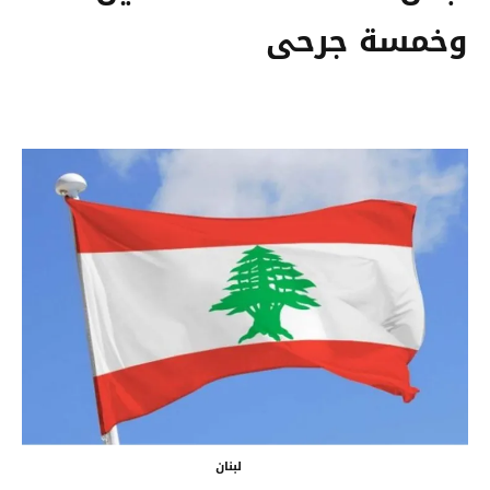
وخمسة جرحى
لبنان