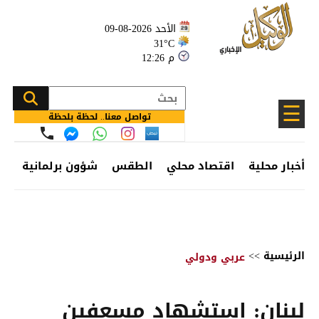
الأحد 2026-08-09
31°C
12:26 م
☰
تواصل معنا.. لحظة بلحظة
أخبار محلية
اقتصاد محلي
الطقس
شؤون برلمانية
وظ
الرئيسية
>>
عربي ودولي
لبنان: استشهاد مسعفين