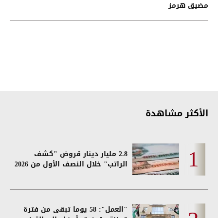
مضيق هرمز
الأكثر مشاهدة
2.8 مليار دينار قروض "كشف
الراتب" خلال النصف الأول من 2026
"العمل": 58 يوما تبقى من فترة