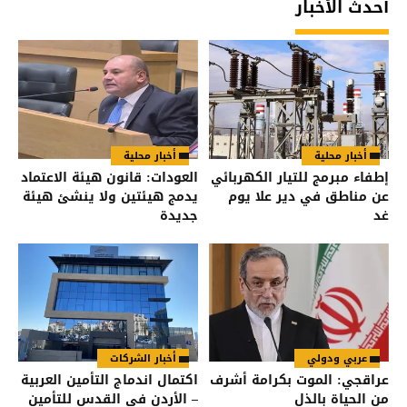
أحدث الأخبار
أخبار محلية
أخبار محلية
إطفاء مبرمج للتيار الكهربائي
العودات: قانون هيئة الاعتماد
عن مناطق في دير علا يوم
يدمج هيئتين ولا ينشئ هيئة
غد
جديدة
عربي ودولي
أخبار الشركات
عراقجي: الموت بكرامة أشرف
اكتمال اندماج التأمين العربية
من الحياة بالذل
– الأردن في القدس للتأمين