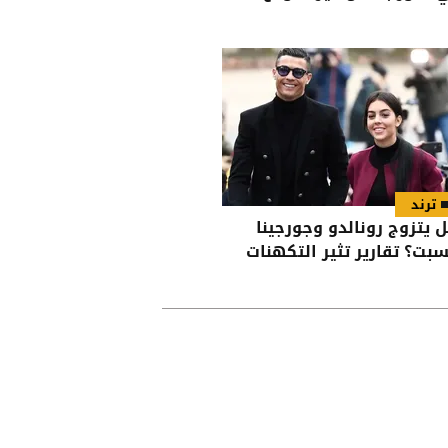
ترند
 يتزوج رونالدو وجورجينا
سبت؟ تقارير تثير التكهنات