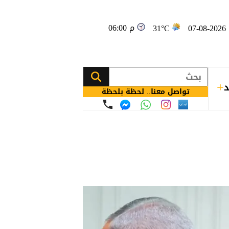
06:00 م
0
31°C
د
تواصل معنا.. لحظة بلحظة