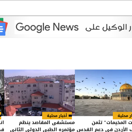
ر محلية
أخبار محلية
 المخيمات" تثمن
مستشفى المقاصد ينظم
ان
 الأردن في دعم القدس
مؤتمره الطبي الدولي الثاني
في