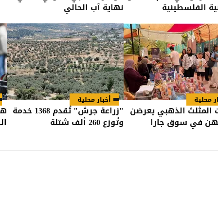
ة الفلسطينية
نهاية آب الحالي
ر محلية
أخبار محلية
المثلث الذهبي يعرضن
"زراعة جرش" تُقدم 1368 خدمة
هل
تهن في سوق جارا
وتُوزع 260 ألف شتلة
ال