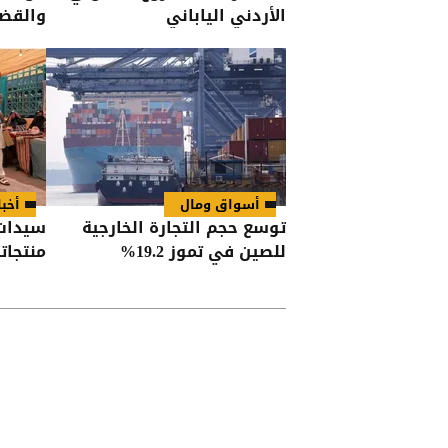
الأردني الياباني
والقضي
أسواق ومال
أخبا
توسع حجم التجارة الخارجية
سيدات 
للصين في تموز 19.2%
منتجا