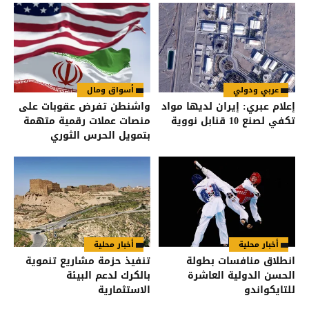
عربي ودولي
أسواق ومال
إعلام عبري: إيران لديها مواد
واشنطن تفرض عقوبات على
تكفي لصنع 10 قنابل نووية
منصات عملات رقمية متهمة
بتمويل الحرس الثوري
الإيراني
أخبار محلية
أخبار محلية
انطلاق منافسات بطولة
تنفيذ حزمة مشاريع تنموية
الحسن الدولية العاشرة
بالكرك لدعم البيئة
للتايكواندو
الاستثمارية