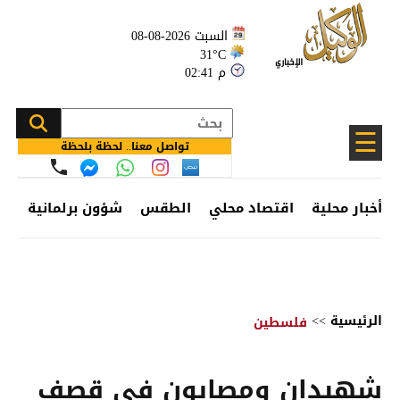
السبت 2026-08-08
31°C
02:41 م
☰
تواصل معنا.. لحظة بلحظة
أخبار محلية
اقتصاد محلي
الطقس
شؤون برلمانية
وظ
الرئيسية
>>
فلسطين
شهيدان ومصابون في قصف