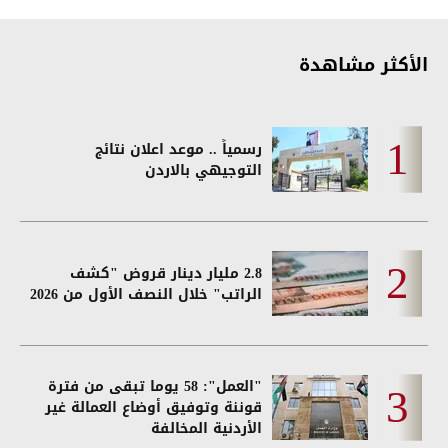
الأكثر مشاهدة
رسمياً .. موعد اعلان نتائج
التوجيهي بالاردن
2.8 مليار دينار قروض "كشف
الراتب" خلال النصف الأول من 2026
"العمل": 58 يوما تبقى من فترة
قوننة وتوفيق أوضاع العمالة غير
الأردنية المخالفة