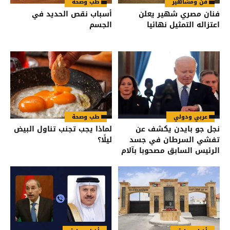
فن ومشاهير
طب وصحة
فنان مصري شهير يعلن
أسباب نقص الحديد في
اعتزاله التمثيل نهائيا
الجسم
عربي ودولي
طب وصحة
نجل جو بايدن يكشف عن
لماذا يجب تجنب تناول البيض
تفشي السرطان في جسد
ليلًا؟
الرئيس السابق مصحوبا بآلام
شديدة