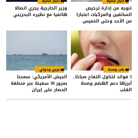
أخبار محلية
أخبار محلية
تنويه من إدارة ترخيص
وزير الخارجية يجري اتصالا
السائقين والمركبات اعتبارا
هاتفيا مع نظيره البحريني
من الأحد وحتى الخميس
طب وصحة
عربي ودولي
5 فوائد لتناول التفاح صباحًا..
الجيش الأمريكي: سمحنا
أبرزها دعم الهضم وصحة
بمرور 30 سفينة عبر منطقة
القلب
الحصار على إيران