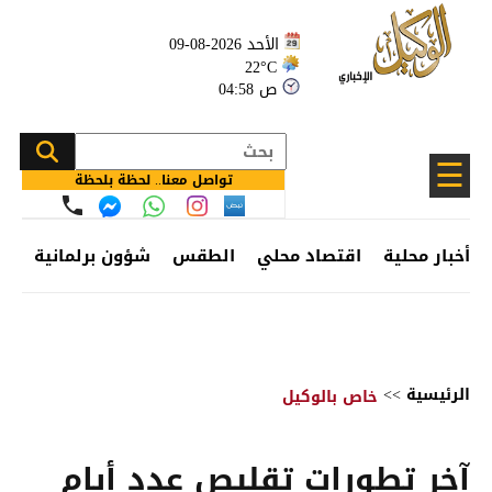
الأحد 2026-08-09
22°C
04:58 ص
☰
تواصل معنا.. لحظة بلحظة
أخبار محلية
اقتصاد محلي
الطقس
شؤون برلمانية
وظ
الرئيسية
>>
خاص بالوكيل
آخر تطورات تقليص عدد أيام