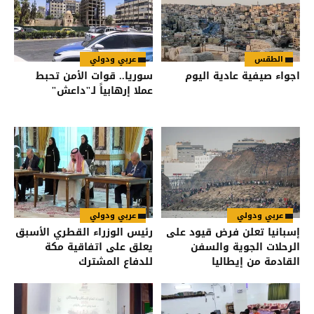
الطقس
عربي ودولي
اجواء صيفية عادية اليوم
سوريا.. قوات الأمن تحبط
عملا إرهابياً لـ"داعش"
عربي ودولي
عربي ودولي
إسبانيا تعلن فرض قيود على
رئيس الوزراء القطري الأسبق
الرحلات الجوية والسفن
يعلق على اتفاقية مكة
القادمة من إيطاليا
للدفاع المشترك