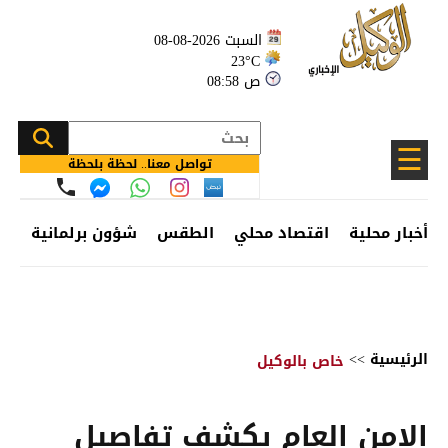
السبت 2026-08-08
23°C
08:58 ص
☰
تواصل معنا.. لحظة بلحظة
أخبار محلية
اقتصاد محلي
الطقس
شؤون برلمانية
وظ
الرئيسية
>>
خاص بالوكيل
الامن العام يكشف تفاصيل