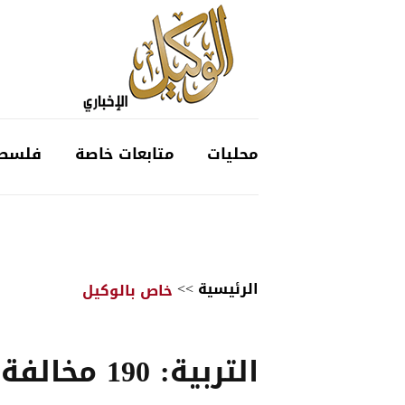
محليات
متابعات خاصة
فلسط
الرئيسية
>>
خاص بالوكيل
​التربية: 190 م