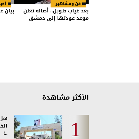
فن ومشاهير
أخبا
بعد غياب طويل.. أصالة تعلن
بيان ع
موعد عودتها إلى دمشق
الأكثر مشاهدة
هل 
الخ
..!