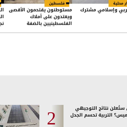
ر محلية
فلسطين
ربي وإسلامي مشترك
مستوطنون يقتحمون الأقصى
ال
ويعتدون على أملاك
ال
الفلسطينيين بالضفة
نج
حس
ستُعلن نتائج التوجيهي
ميس؟ التربية تحسم الجدل