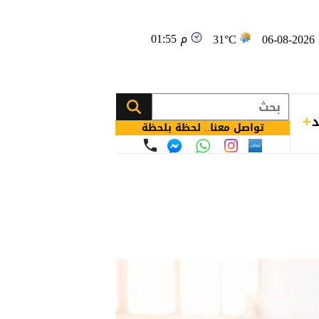
01:55 م
0
31°C
د
تواصل معنا.. لحظة بلحظة