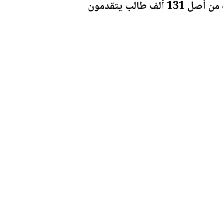
وأوضح أن العقوبات المتخذة بحق المخالفين تتراوح بين الإنذار والحرمان لسنتين، وذلك من أصل 131 ألف طالب يتقدمون