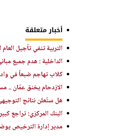
أخبار متعلقة
التربية تنفي تأجيل العام
الداخلية : هدم جميع مباني فن
كلاب تهاجم ضبعاً في وادي
الازدحام يخنق عمّان .. م
هل ستُعلن نتائج التوجيهي
البنك المركزي: تراجع كبير 
مدير إدارة الترخيص يوضح