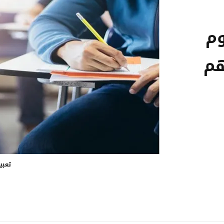
وم
ن 3 منهم
تعبي