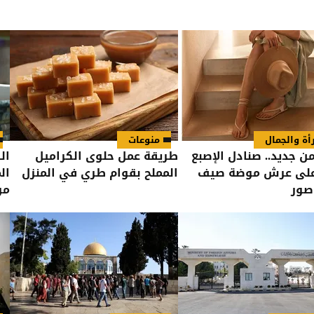
أة والجمال
منوعات
ن جديد.. صنادل الإصبع
طريقة عمل حلوى الكراميل
ال
 على عرش موضة صيف
المملح بقوام طري في المنزل
ال
مو
ان