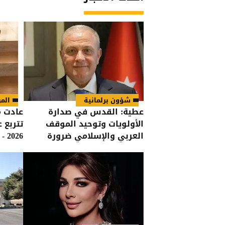
شؤون برلمانية
المر
عطية: القدس في صدارة
عادت م
الأولويات وتوحيد الموقف
تتربع
العربي والإسلامي ضرورة
2026 - صور
لحماية المقدسات