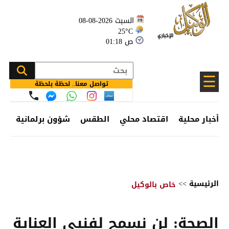
السبت 2026-08-08
25°C
01:18 ص
☰
تواصل معنا.. لحظة بلحظة
أخبار محلية
اقتصاد محلي
الطقس
شؤون برلمانية
وظ
الرئيسية
>>
خاص بالوكيل
الصحة: لن نسمح لفنيي العناية