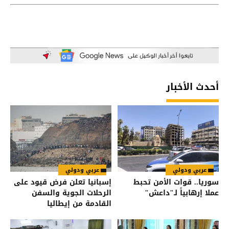
أحدث الأخبار
عربي ودولي
عربي ودولي
سوريا.. قوات الأمن تحبط
إسبانيا تعلن فرض قيود على
عملا إرهابياً لـ"داعش"
الرحلات الجوية والسفن
القادمة من إيطاليا