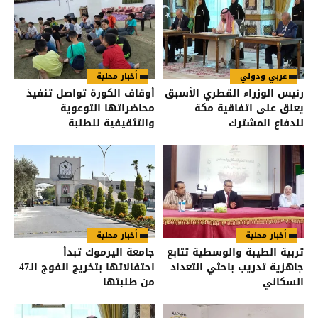
عربي ودولي
أخبار محلية
رئيس الوزراء القطري الأسبق
أوقاف الكورة تواصل تنفيذ
يعلق على اتفاقية مكة
محاضراتها التوعوية
للدفاع المشترك
والتثقيفية للطلبة
أخبار محلية
أخبار محلية
تربية الطيبة والوسطية تتابع
جامعة اليرموك تبدأ
جاهزية تدريب باحثي التعداد
احتفالاتها بتخريج الفوج الـ47
السكاني
من طلبتها