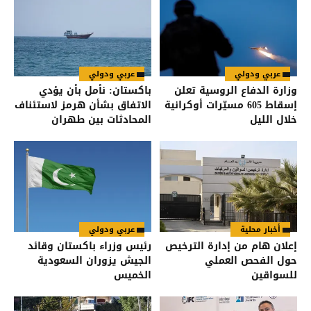
عربي ودولي
عربي ودولي
وزارة الدفاع الروسية تعلن
باكستان: نأمل بأن يؤدي
إسقاط 605 مسيّرات أوكرانية
الاتفاق بشأن هرمز لاستئناف
خلال الليل
المحادثات بين طهران
وواشنطن
أخبار محلية
عربي ودولي
إعلان هام من إدارة الترخيص
رئيس وزراء باكستان وقائد
حول الفحص العملي
الجيش يزوران السعودية
للسواقين
الخميس