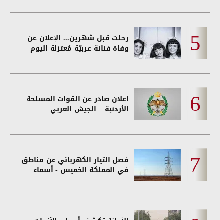
رحلت قبل شهرين... الإعلان عن
وفاة فنانة عربيّة مُعتزلة اليوم
اعلان صادر عن القوات المسلحة
الأردنية – الجيش العربي
فصل التيار الكهربائي عن مناطق
في المملكة الخميس - أسماء