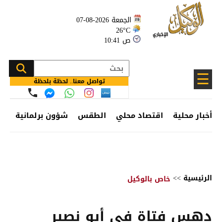
الجمعة 2026-08-07
26°C
10:41 ص
☰
تواصل معنا.. لحظة بلحظة
أخبار محلية
اقتصاد محلي
الطقس
شؤون برلمانية
وظ
الرئيسية
>>
خاص بالوكيل
دهس فتاة في أبو نصير