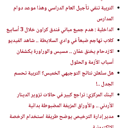
التربية تنفي تأجيل العام الدراسي وهذا موعد دوام
المدارس
الداخلية : هدم جميع مباني فندق كراون خلال 3 أسابيع
كلاب تهاجم ضبعاً في وادي السلايطة .. شاهد الفيديو
الازدحام يخنق عمّان .. مسيس والوراورة يكشفان
أسباب الأزمة والحلول
هل ستُعلن نتائج التوجيهي الخميس؟ التربية تحسم
الجدل ..!
البنك المركزي: تراجع كبير في حالات تزوير الدينار
الأردني .. والأوراق المزيفة المضبوطة بدائية
مدير إدارة الترخيص يوضح طريقة استخدام الرخصة
الإلكترونية