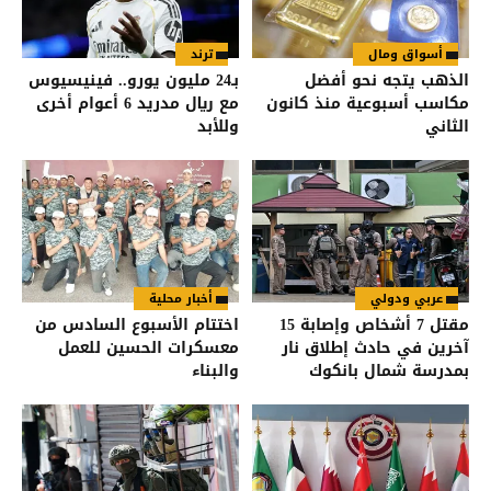
أسواق ومال
ترند
الذهب يتجه نحو أفضل
بـ24 مليون يورو.. فينيسيوس
مكاسب أسبوعية منذ كانون
مع ريال مدريد 6 أعوام أخرى
الثاني
وللأبد
عربي ودولي
أخبار محلية
مقتل 7 أشخاص وإصابة 15
اختتام الأسبوع السادس من
آخرين في حادث إطلاق نار
معسكرات الحسين للعمل
بمدرسة شمال بانكوك
والبناء