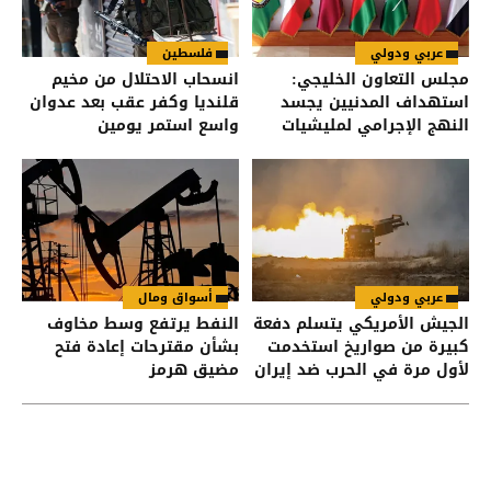
عربي ودولي
فلسطين
مجلس التعاون الخليجي:
انسحاب الاحتلال من مخيم
استهداف المدنيين يجسد
قلنديا وكفر عقب بعد عدوان
النهج الإجرامي لمليشيات
واسع استمر يومين
الحوثي
عربي ودولي
أسواق ومال
الجيش الأمريكي يتسلم دفعة
النفط يرتفع وسط مخاوف
كبيرة من صواريخ استخدمت
بشأن مقترحات إعادة فتح
لأول مرة في الحرب ضد إيران
مضيق هرمز