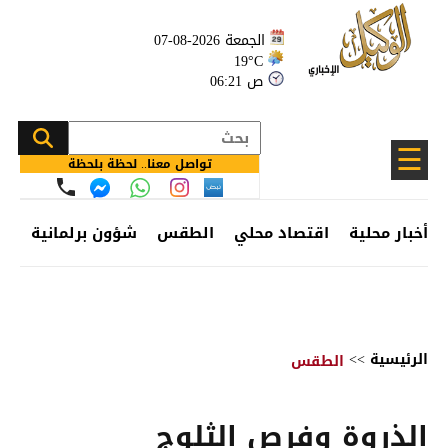
الجمعة 2026-08-07
19°C
06:21 ص
☰
تواصل معنا.. لحظة بلحظة
أخبار محلية
اقتصاد محلي
الطقس
شؤون برلمانية
وظ
الرئيسية
>>
الطقس
الذروة وفرص الثلوج