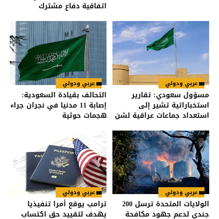
اتفاقية دفاع مشترك
عربي ودولي
عربي ودولي
مسؤول سعودي: تقارير
التحالف بقيادة السعودية:
استخباراتية تشير إلى
إصابة 11 مدنيا في نجران جراء
استعداد جماعات عراقية لشن
هجمات حوثية
هجمات على السعودية
عربي ودولي
عربي ودولي
الولايات المتحدة ترسل 200
ترامب يوقع أمرا تنفيذيا
جندي لدعم جهود مكافحة
يهدف لتقييد حق اكتساب