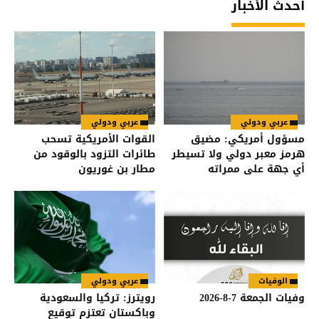
أحدث الأخبار
عربي ودولي
عربي ودولي
مسؤول أمريكي: مضيق
القوات الأمريكية تسحب
هرمز معبر دولي ولا تسيطر
طائرات التزود بالوقود من
أي جهة على ممراته
مطار بن غوريون
الوفيات
عربي ودولي
وفيات الجمعة 7-8-2026
رويترز: تركيا والسعودية
وباكستان تعتزم توقيع