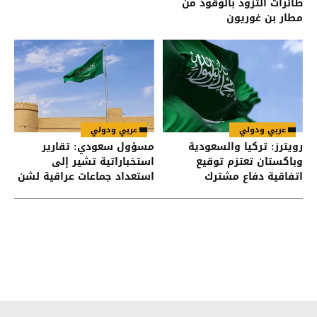
طائرات التزود بالوقود من
مطار بن غوريون
عربي ودولي
عربي ودولي
رويترز: تركيا والسعودية
مسؤول سعودي: تقارير
وباكستان تعتزم توقيع
استخباراتية تشير إلى
اتفاقية دفاع مشترك
استعداد جماعات عراقية لشن
هجمات على السعودية