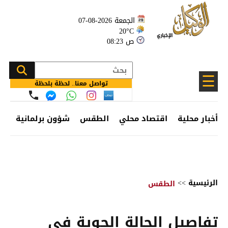
الجمعة 2026-08-07
20°C
08:23 ص
☰
تواصل معنا.. لحظة بلحظة
أخبار محلية
اقتصاد محلي
الطقس
شؤون برلمانية
وظ
الرئيسية
>>
الطقس
تفاصيل الحالة الجوية في