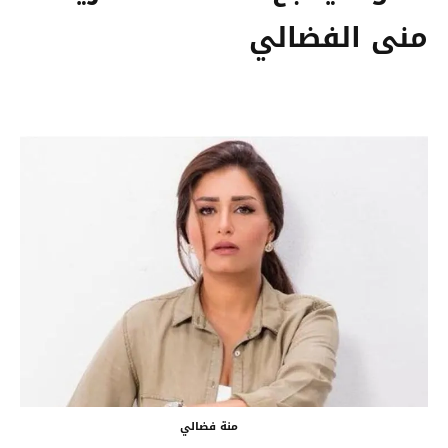
منى الفضالي
منة فضالي