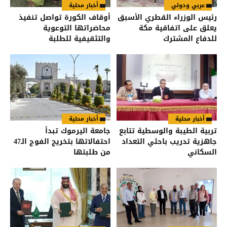
عربي ودولي
أخبار محلية
رئيس الوزراء القطري الأسبق
أوقاف الكورة تواصل تنفيذ
يعلق على اتفاقية مكة
محاضراتها التوعوية
للدفاع المشترك
والتثقيفية للطلبة
أخبار محلية
أخبار محلية
تربية الطيبة والوسطية تتابع
جامعة اليرموك تبدأ
جاهزية تدريب باحثي التعداد
احتفالاتها بتخريج الفوج الـ47
السكاني
من طلبتها