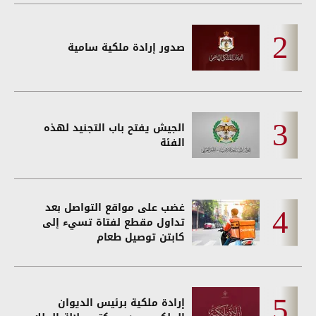
صدور إرادة ملكية سامية
الجيش يفتح باب التجنيد لهذه
الفئة
غضب على مواقع التواصل بعد
تداول مقطع لفتاة تسيء إلى
كابتن توصيل طعام
إرادة ملكية برئيس الديوان