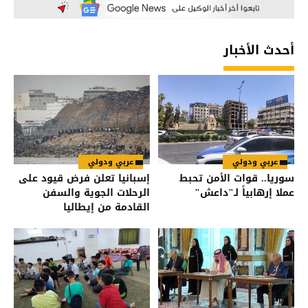
أحدث الأخبار
عربي ودولي
عربي ودولي
سوريا.. قوات الأمن تحبط
إسبانيا تعلن فرض قيود على
عملا إرهابياً لـ"داعش"
الرحلات الجوية والسفن
القادمة من إيطاليا