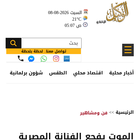
السبت 2026-08-08
21°C
05:07 ص
☰
تواصل معنا.. لحظة بلحظة
أخبار محلية
اقتصاد محلي
الطقس
شؤون برلمانية
وظ
الرئيسية
>>
فن ومشاهير
الموت يفجع الفنانة المصرية