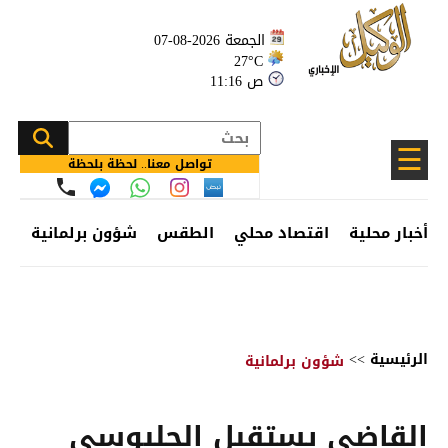
الجمعة 2026-08-07
27°C
11:16 ص
☰
تواصل معنا.. لحظة بلحظة
أخبار محلية
اقتصاد محلي
الطقس
شؤون برلمانية
وظ
الرئيسية
>>
شؤون برلمانية
القاضي يستقبل الحلبوسي