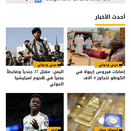
أحدث الأخبار
عربي ودولي
عربي ودولي
إصابات فيروس إيبولا في
اليمن: مقتل 17 جندياً وضابطاً
الكونغو تتجاوز 4 آلاف
يمنياً في هجوم لميليشيا
الحوثي
أسواق ومال
ترند