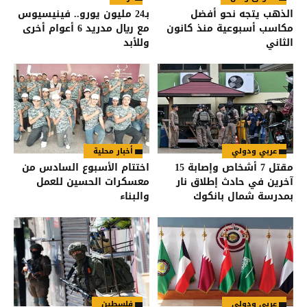
الذهب يتجه نحو أفضل
بـ24 مليون يورو.. فينيسيوس
مكاسب أسبوعية منذ كانون
مع ريال مدريد 6 أعوام أخرى
الثاني
وللأبد
عربي ودولي
أخبار محلية
مقتل 7 أشخاص وإصابة 15
اختتام الأسبوع السادس من
آخرين في حادث إطلاق نار
معسكرات الحسين للعمل
بمدرسة شمال بانكوك
والبناء
عربي ودولي
فلسطين