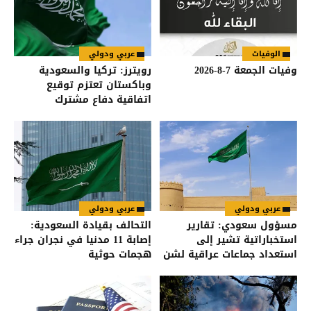
الوفيات
عربي ودولي
وفيات الجمعة 7-8-2026
رويترز: تركيا والسعودية
وباكستان تعتزم توقيع
اتفاقية دفاع مشترك
عربي ودولي
عربي ودولي
مسؤول سعودي: تقارير
التحالف بقيادة السعودية:
استخباراتية تشير إلى
إصابة 11 مدنيا في نجران جراء
استعداد جماعات عراقية لشن
هجمات حوثية
هجمات على السعودية