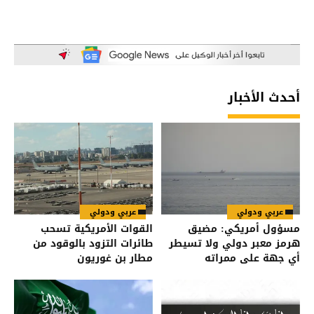
أحدث الأخبار
عربي ودولي
عربي ودولي
مسؤول أمريكي: مضيق
القوات الأمريكية تسحب
هرمز معبر دولي ولا تسيطر
طائرات التزود بالوقود من
أي جهة على ممراته
مطار بن غوريون