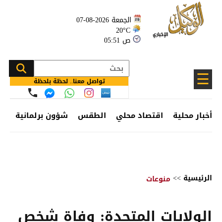
الجمعة 2026-08-07
20°C
05:51 ص
☰
تواصل معنا.. لحظة بلحظة
أخبار محلية
اقتصاد محلي
الطقس
شؤون برلمانية
وظ
الرئيسية
>>
منوعات
الولايات المتحدة: وفاة شخص