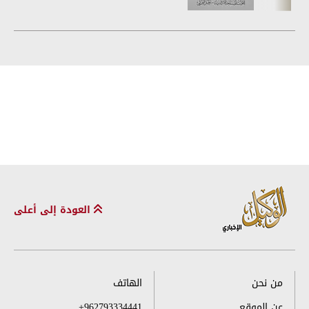
العودة إلى أعلى
من نحن
الهاتف
عن الموقع
+962793334441