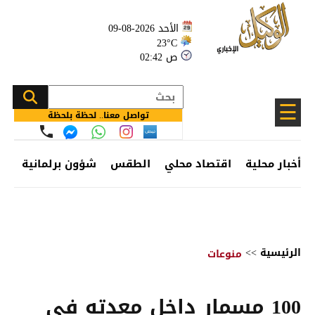
الأحد 2026-08-09
23°C
02:42 ص
☰
تواصل معنا.. لحظة بلحظة
أخبار محلية
اقتصاد محلي
الطقس
شؤون برلمانية
وظ
الرئيسية
>>
منوعات
100 مسمار داخل معدته في