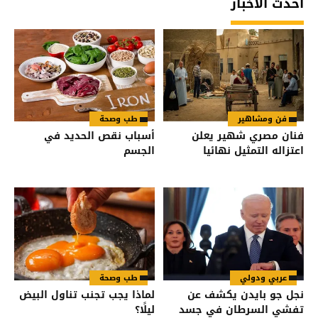
أحدث الأخبار
فن ومشاهير
طب وصحة
فنان مصري شهير يعلن
أسباب نقص الحديد في
اعتزاله التمثيل نهائيا
الجسم
عربي ودولي
طب وصحة
نجل جو بايدن يكشف عن
لماذا يجب تجنب تناول البيض
تفشي السرطان في جسد
ليلًا؟