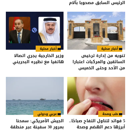
الرئيس السابق مصحوبا بآلام
شديدة
أخبار محلية
أخبار محلية
تنويه من إدارة ترخيص
وزير الخارجية يجري اتصالا
السائقين والمركبات اعتبارا
هاتفيا مع نظيره البحريني
من الأحد وحتى الخميس
طب وصحة
عربي ودولي
5 فوائد لتناول التفاح صباحًا..
الجيش الأمريكي: سمحنا
أبرزها دعم الهضم وصحة
بمرور 30 سفينة عبر منطقة