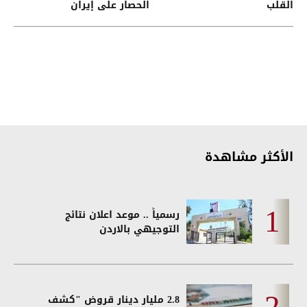
القلب
الحصار على إيران
الأكثر مشاهدة
رسمياً .. موعد اعلان نتائج
التوجيهي بالاردن
2.8 مليار دينار قروض "كشف