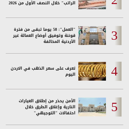
الراتب" خلال النصف الأول من 2026
"العمل": 58 يوما تبقى من فترة
قوننة وتوفيق أوضاع العمالة غير
الأردنية المخالفة
تعرف على سعر الذهب في الاردن
اليوم
الأمن يحذر من إطلاق العيارات
النارية وإغلاق الطرق خلال
احتفالات "التوجيهي"