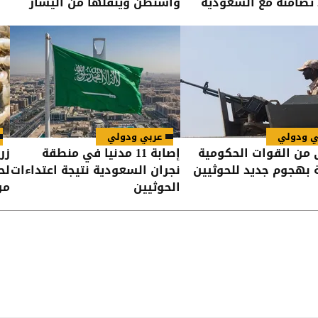
تضامنه مع السعودية
واشنطن وينقلها من اليسار
إلى اليمين
ي ودولي
عربي ودولي
ى من القوات الحكومية
إصابة 11 مدنيا في منطقة
زر
ة بهجوم جديد للحوثيين
نجران السعودية نتيجة اعتداءات
لح
الحوثيين
من