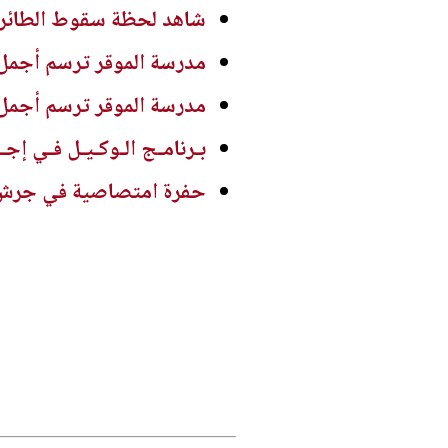
شاهد لحظة سقوط الطائرة ا
مدرسة الموقر ترسم أجمل
مدرسة الموقر ترسم أجمل
بـرنامـج الـوكـيـل فـي إجـ
حفرة امتصاصية في جرش ..