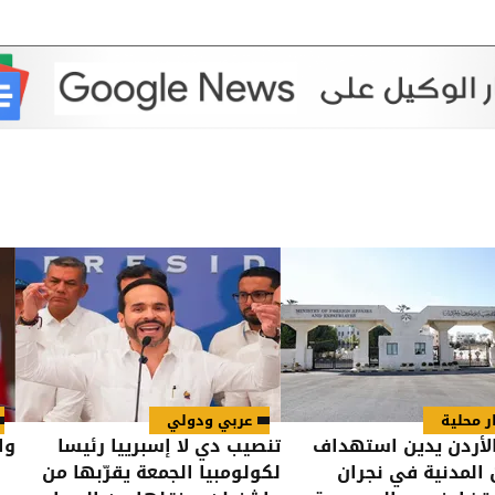
ر محلية
عربي ودولي
لأردن يدين استهداف
تنصيب دي لا إسبرييا رئيسا
وا
ن المدنية في نجران
لكولومبيا الجمعة يقرّبها من