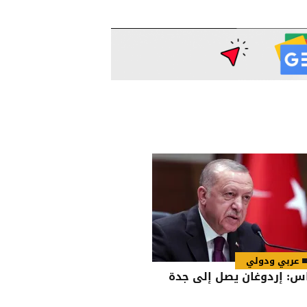
عربي ودولي
س: إردوغان يصل إلى جدة