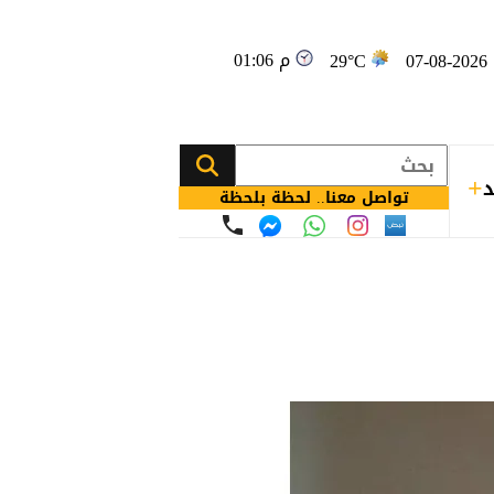
01:06 م
0
29°C
د
تواصل معنا.. لحظة بلحظة