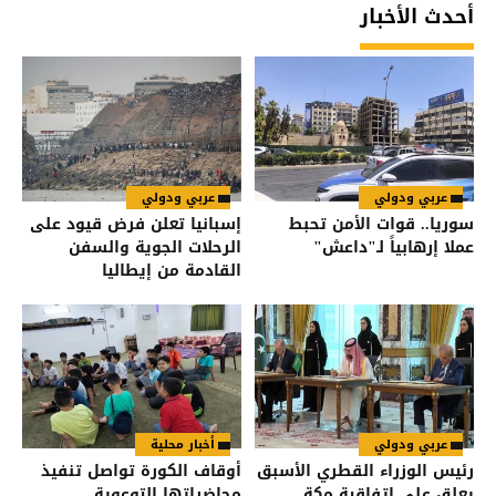
أحدث الأخبار
عربي ودولي
عربي ودولي
سوريا.. قوات الأمن تحبط
إسبانيا تعلن فرض قيود على
عملا إرهابياً لـ"داعش"
الرحلات الجوية والسفن
القادمة من إيطاليا
عربي ودولي
أخبار محلية
رئيس الوزراء القطري الأسبق
أوقاف الكورة تواصل تنفيذ
يعلق على اتفاقية مكة
محاضراتها التوعوية