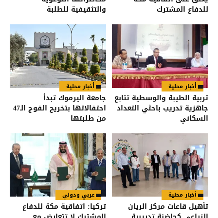
للدفاع المشترك
والتثقيفية للطلبة
أخبار محلية
أخبار محلية
تربية الطيبة والوسطية تتابع
جامعة اليرموك تبدأ
جاهزية تدريب باحثي التعداد
احتفالاتها بتخريج الفوج الـ47
السكاني
من طلبتها
أخبار محلية
عربي ودولي
تأهيل قاعات مركز الريان
تركيا: اتفاقية مكة للدفاع
الزراعي كحاضنة تدريبية
المشترك لا تتعارض مع