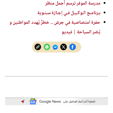
مدرسة الموقر ترسم أجمل منظر
بـرنامـج الـوكـيـل فـي إجـازة سـنـوية
حفرة امتصاصية في جرش .. خطرٌ يُهدد المواطنين و
يُضر السياحة | فيديو