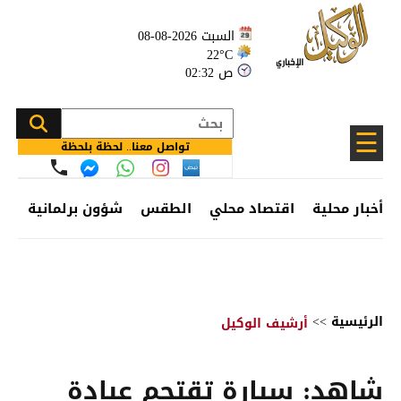
السبت 2026-08-08
22°C
02:32 ص
☰
تواصل معنا.. لحظة بلحظة
أخبار محلية
اقتصاد محلي
الطقس
شؤون برلمانية
وظ
الرئيسية
>>
أرشيف الوكيل
شاهد: سيارة تقتحم عيادة