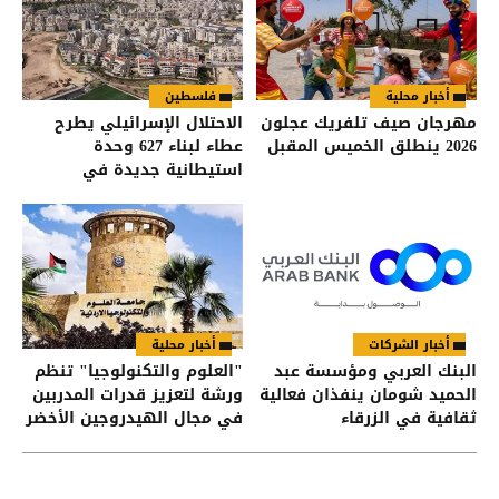
أخبار محلية
فلسطين
مهرجان صيف تلفريك عجلون
الاحتلال الإسرائيلي يطرح
2026 ينطلق الخميس المقبل
عطاء لبناء 627 وحدة
استيطانية جديدة في
القدس
أخبار الشركات
أخبار محلية
البنك العربي ومؤسسة عبد
"العلوم والتكنولوجيا" تنظم
الحميد شومان ينفذان فعالية
ورشة لتعزيز قدرات المدربين
ثقافية في الزرقاء
في مجال الهيدروجين الأخضر