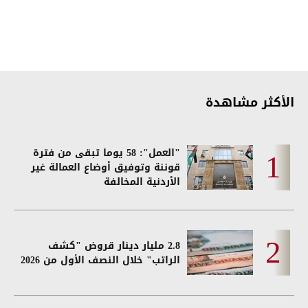
الأكثر مشاهدة
"العمل": 58 يوما تبقى من فترة
قوننة وتوفيق أوضاع العمالة غير
الأردنية المخالفة
2.8 مليار دينار قروض "كشف
الراتب" خلال النصف الأول من 2026