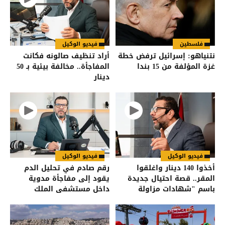
فلسطين
فيديو الوكيل
نتنياهو: إسرائيل ترفض خطة
أراد تنظيف صالونه فكانت
غزة المؤلفة من 15 بندا
المفاجأة.. مخالفة بيئية بـ 50
دينار
فيديو الوكيل
فيديو الوكيل
أخذوا 140 دينار واغلقوا
رقم صادم في تحليل الدم
المقر.. قصة احتيال جديدة
يقود إلى مفاجأة مدوية
باسم "شهادات مزاولة
داخل مستشفى الملك
المهنة" في الأردن
المؤسس