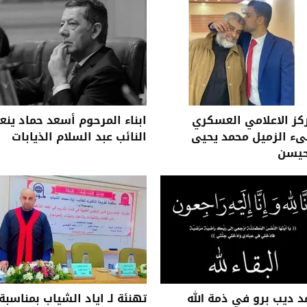
كز الاعلامي العسكري
ابناء المرحوم أسعد حماد ينع
ىء الزميل محمد يحيى
النائب عبد السلام الذيابات
حيسن
 ديب برو في ذمة الله
تهنئة لـ اياد الشياب بمناسبة