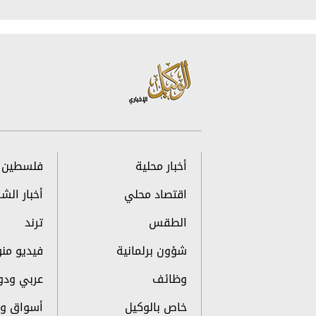
أخبار محلية
فلسطين
اقتصاد محلي
أخبار الش
الطقس
ترند
شؤون برلمانية
فيديو منو
وظائف
عربي ودو
خاص بالوكيل
أسواق وم