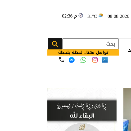
02:36 م
08
31°C
د
تواصل معنا.. لحظة بلحظة