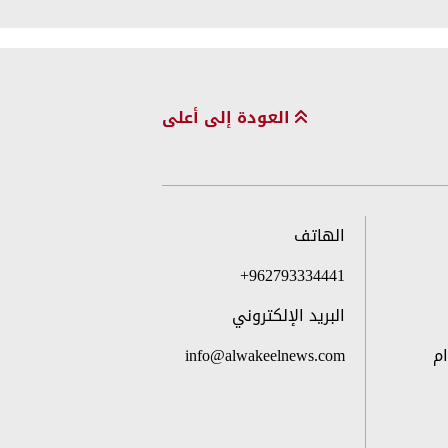
العودة إلى أعلى
الهاتف
+962793334441
البريد الإلكتروني
م
info@alwakeelnews.com