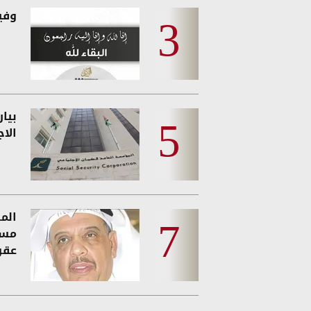
وفيات
بيا
الا
المو
مسي
عقو