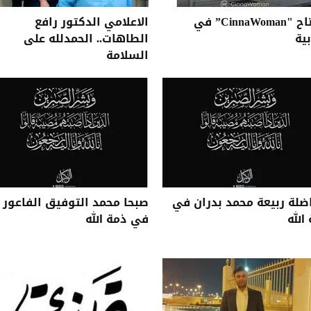
افتتاح "CinnaWoman” في
الاعلامي الدكتور رافع
بية
الطاهات.. الحمدلله على
السلامة
ضلة ربيعة محمد بدران في
صبحا محمد التوفيق الفاعور
الله
في ذمة الله