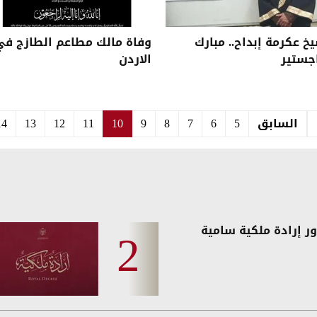
خ عكرمة إبداح.. مبارك
وفاة مالك مطاعم الطازج في
جستير
الاردن
السابق
5
6
7
8
9
10
11
12
13
14
ر إرادة ملكية سامية