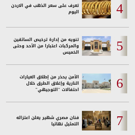
تعرف على سعر الذهب في الاردن
اليوم
تنويه من إدارة ترخيص السائقين
والمركبات اعتبارا من الأحد وحتى
الخميس
الأمن يحذر من إطلاق العيارات
النارية وإغلاق الطرق خلال
احتفالات "التوجيهي"
فنان مصري شهير يعلن اعتزاله
التمثيل نهائيا