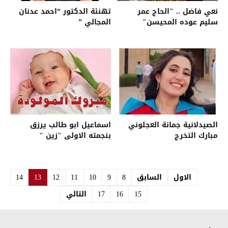
نعي فاضل .. "الحاج عمر
تهنئة الدكتور “احمد عدنان
سليم عوده المحيسن"
المجالي ”
الصيدلانية جمانة العجلوني
اسماعيل ابو طالب يرزق
مبارك التخرج
بنجمته الاولى "زين "
الاول
السابق
8
9
10
11
12
13
14
15
16
17
التالي