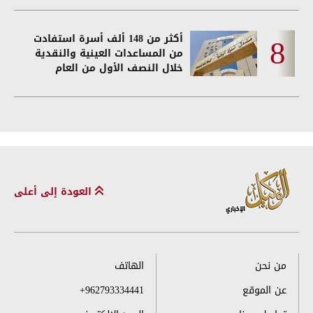
أكثر من 148 ألف أسرة استفادت
من المساعدات العينية والنقدية
خلال النصف الأول من العام
العودة إلى أعلى
من نحن
الهاتف
عن الموقع
+962793334441