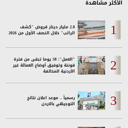
الأكثر مشاهدة
2.8 مليار دينار قروض "كشف
الراتب" خلال النصف الأول من 2026
"العمل": 58 يوما تبقى من فترة
قوننة وتوفيق أوضاع العمالة غير
الأردنية المخالفة
رسمياً .. موعد اعلان نتائج
التوجيهي بالاردن