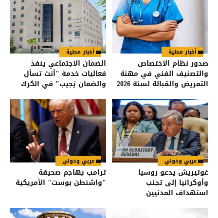
أخبار محلية
أخبار محلية
صدور نظام الاختصاص
الضمان الاجتماعي ينفذ
والتصنيف الفني في مهنة
فعاليات خدمة "أنت تسأل
التمريض والقبالة لسنة 2026
والضمان يُجيب" في الكرك
في الجريدة الرسمية
عربي ودولي
عربي ودولي
غوتيريش يدعو روسيا
ترامب يهاجم صحيفة
وأوكرانيا إلى تجنب
"واشنطن بوست" الأمريكية
استهداف المدنيين