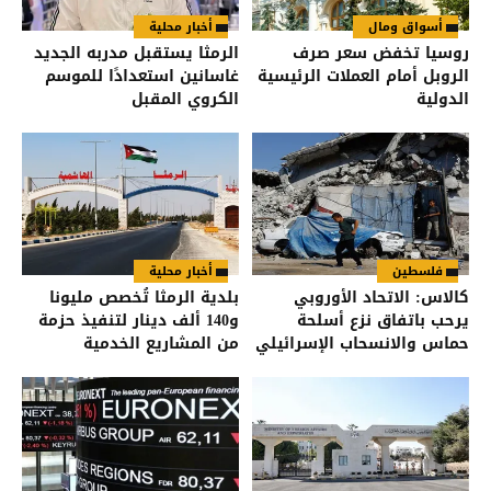
أسواق ومال
أخبار محلية
روسيا تخفض سعر صرف
الرمثا يستقبل مدربه الجديد
الروبل أمام العملات الرئيسية
غاسانين استعدادًا للموسم
الدولية
الكروي المقبل
فلسطين
أخبار محلية
كالاس: الاتحاد الأوروبي
بلدية الرمثا تُخصص مليونا
يرحب باتفاق نزع أسلحة
و140 ألف دينار لتنفيذ حزمة
حماس والانسحاب الإسرائيلي
من المشاريع الخدمية
من غزة
والتنموية