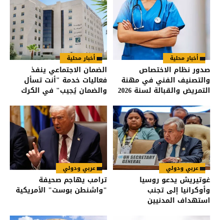
أخبار محلية
أخبار محلية
صدور نظام الاختصاص
الضمان الاجتماعي ينفذ
والتصنيف الفني في مهنة
فعاليات خدمة "أنت تسأل
التمريض والقبالة لسنة 2026
والضمان يُجيب" في الكرك
في الجريدة الرسمية
عربي ودولي
عربي ودولي
غوتيريش يدعو روسيا
ترامب يهاجم صحيفة
وأوكرانيا إلى تجنب
"واشنطن بوست" الأمريكية
استهداف المدنيين