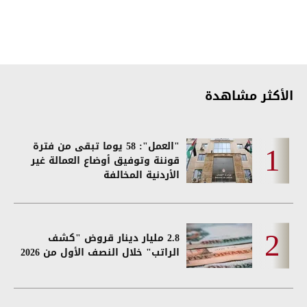
الأكثر مشاهدة
"العمل": 58 يوما تبقى من فترة
قوننة وتوفيق أوضاع العمالة غير
الأردنية المخالفة
2.8 مليار دينار قروض "كشف
الراتب" خلال النصف الأول من 2026