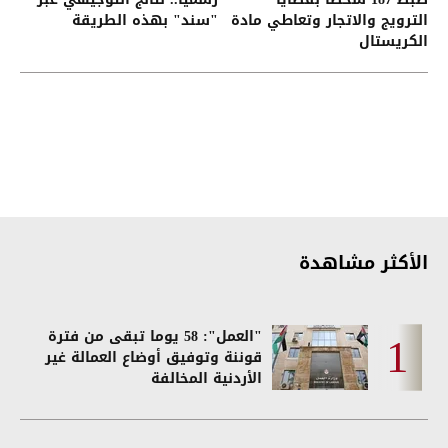
الترويج والاتجار وتعاطي مادة
"سند" بهذه الطريقة
الكريستال
الأكثر مشاهدة
"العمل": 58 يوما تبقى من فترة
قوننة وتوفيق أوضاع العمالة غير
الأردنية المخالفة