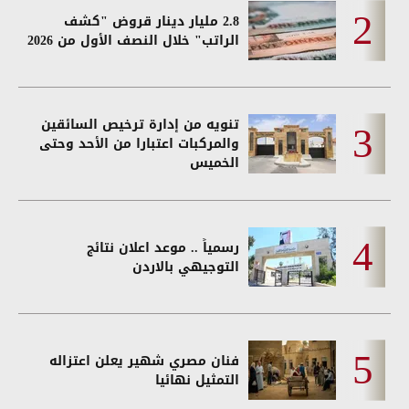
2.8 مليار دينار قروض "كشف
الراتب" خلال النصف الأول من 2026
تنويه من إدارة ترخيص السائقين
والمركبات اعتبارا من الأحد وحتى
الخميس
رسمياً .. موعد اعلان نتائج
التوجيهي بالاردن
فنان مصري شهير يعلن اعتزاله
التمثيل نهائيا