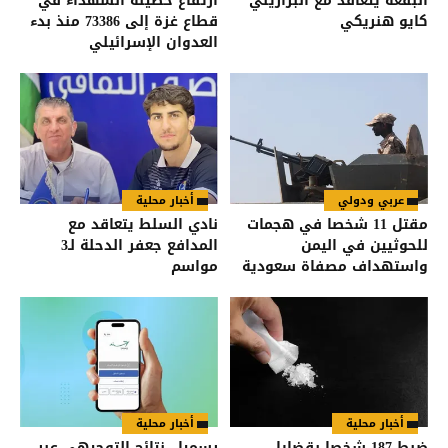
البقعة يتعاقد مع البرازيلي
ارتفاع حصيلة الشهداء في
كايو هنريكي
قطاع غزة إلى 73386 منذ بدء
العدوان الإسرائيلي
عربي ودولي
أخبار محلية
مقتل 11 شخصا في هجمات
نادي السلط يتعاقد مع
للحوثيين في اليمن
المدافع جعفر الدحلة لـ3
واستهداف مصفاة سعودية
مواسم
أخبار محلية
أخبار محلية
ضبط 187 شخصا بقضايا
رسميا.. نتائج التوجيهي عبر