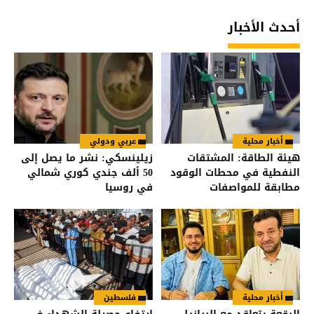
أحدث الأخبار
أخبار محلية
عربي ودولي
هيئة الطاقة: المشتقات
زيلينسكي: نشر ما يصل إلى
النفطية في محطات الوقود
50 ألف جندي كوري شمالي
مطابقة للمواصفات
في روسيا
والمقاييس
أخبار محلية
فلسطين