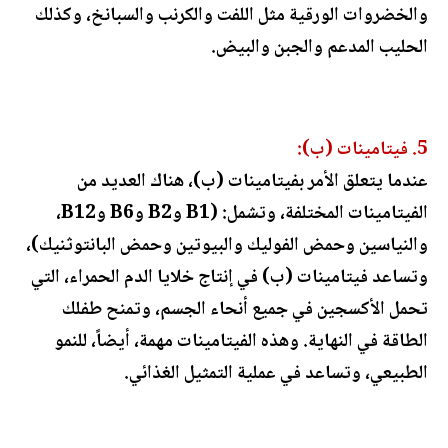
والخضروات الورقية مثل اللفت والكرنب والسبانخ، وكذلك
الحليب المدعم والجبن والبيض.
5. فيتامينات (ب):
عندما يتعلق الأمر بفيتامينات (ب)، هناك العديد من
الفيتامينات المختلفة، وتشمل: (B1 وB2 وB6 وB12،
والنياسين وحمض الفوليك والبيوتين وحمض البانتوثنيك)،
وتساعد فيتامينات (ب) في إنتاج خلايا الدم الحمراء، التي
تحمل الأكسجين في جميع أنحاء الجسم، وتمنح طفلك
الطاقة في النهاية. وهذه الفيتامينات مهمة، أيضاً، للنمو
الطبيعي، وتساعد في عملية التمثيل الغذائي.