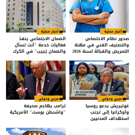
أخبار محلية
أخبار محلية
صدور نظام الاختصاص
الضمان الاجتماعي ينفذ
والتصنيف الفني في مهنة
فعاليات خدمة "أنت تسأل
التمريض والقبالة لسنة 2026
والضمان يُجيب" في الكرك
في الجريدة الرسمية
عربي ودولي
عربي ودولي
غوتيريش يدعو روسيا
ترامب يهاجم صحيفة
وأوكرانيا إلى تجنب
"واشنطن بوست" الأمريكية
استهداف المدنيين