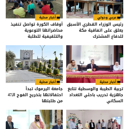
عربي ودولي
أخبار محلية
رئيس الوزراء القطري الأسبق
أوقاف الكورة تواصل تنفيذ
يعلق على اتفاقية مكة
محاضراتها التوعوية
للدفاع المشترك
والتثقيفية للطلبة
أخبار محلية
أخبار محلية
تربية الطيبة والوسطية تتابع
جامعة اليرموك تبدأ
جاهزية تدريب باحثي التعداد
احتفالاتها بتخريج الفوج الـ47
السكاني
من طلبتها