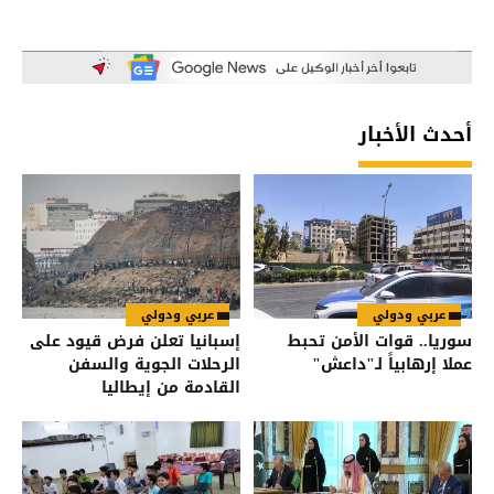
أحدث الأخبار
عربي ودولي
عربي ودولي
سوريا.. قوات الأمن تحبط
إسبانيا تعلن فرض قيود على
عملا إرهابياً لـ"داعش"
الرحلات الجوية والسفن
القادمة من إيطاليا