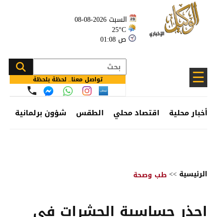
السبت 2026-08-08
25°C
01:08 ص
☰
تواصل معنا.. لحظة بلحظة
أخبار محلية
اقتصاد محلي
الطقس
شؤون برلمانية
وظ
الرئيسية
>>
طب وصحة
احذر حساسية الحشرات في