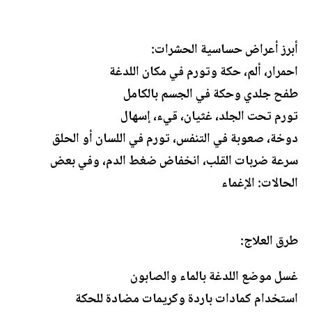
أبرز أعراض حساسية الحشرات:
احمرار، ألم، حكة وتورم في مكان اللدغة
طفح جلدي وحكة في الجسم بالكامل
تورم تحت الجلد، غثيان، قيء، إسهال
دوخة، صعوبة في التنفس، تورم في اللسان أو الحلق
سرعة ضربات القلب، انخفاض ضغط الدم، وفي بعض
الحالات: الإغماء
طرق العلاج:
غسل موضع اللدغة بالماء والصابون
استخدام كمادات باردة وكريمات مضادة للحكة