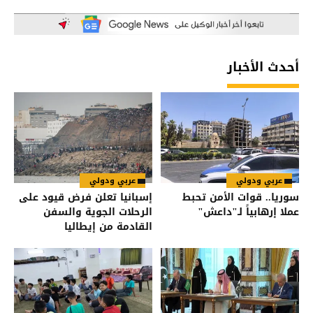
أحدث الأخبار
عربي ودولي
عربي ودولي
سوريا.. قوات الأمن تحبط
إسبانيا تعلن فرض قيود على
عملا إرهابياً لـ"داعش"
الرحلات الجوية والسفن
القادمة من إيطاليا