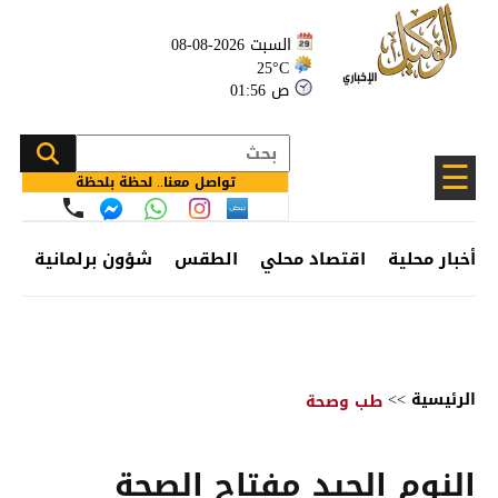
السبت 2026-08-08
25°C
01:56 ص
☰
تواصل معنا.. لحظة بلحظة
أخبار محلية
اقتصاد محلي
الطقس
شؤون برلمانية
وظ
الرئيسية
>>
طب وصحة
النوم الجيد مفتاح الصحة