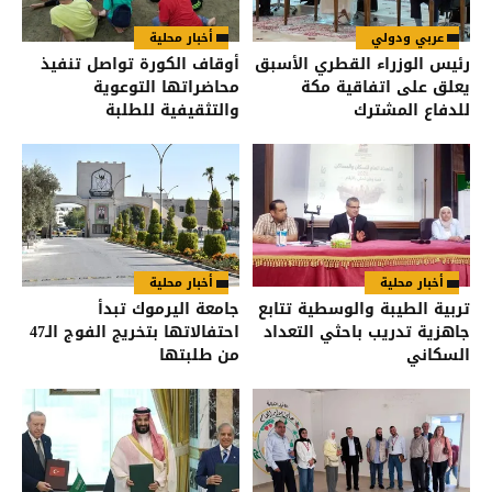
عربي ودولي
أخبار محلية
رئيس الوزراء القطري الأسبق
أوقاف الكورة تواصل تنفيذ
يعلق على اتفاقية مكة
محاضراتها التوعوية
للدفاع المشترك
والتثقيفية للطلبة
أخبار محلية
أخبار محلية
تربية الطيبة والوسطية تتابع
جامعة اليرموك تبدأ
جاهزية تدريب باحثي التعداد
احتفالاتها بتخريج الفوج الـ47
السكاني
من طلبتها