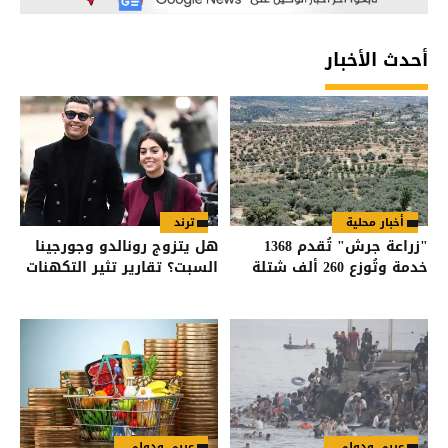
أحدث الأخبار
أخبار محلية
ترند
"زراعة جرش" تُقدم 1368
هل يتزوج رونالدو وجورجينا
خدمة وتُوزع 260 ألف شتلة
السبت؟ تقارير تثير التكهنات
عربي ودولي
عربي ودولي