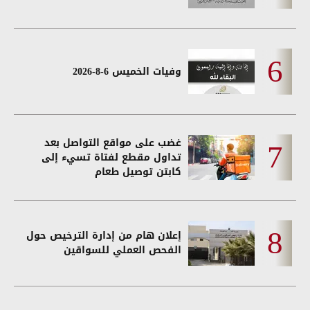
وفيات الخميس 6-8-2026
غضب على مواقع التواصل بعد
تداول مقطع لفتاة تسيء إلى
كابتن توصيل طعام
إعلان هام من إدارة الترخيص حول
الفحص العملي للسواقين