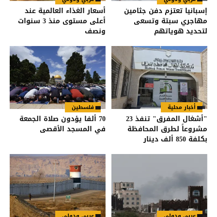
إسبانيا تعتزم دفن جثامين
أسعار الغذاء العالمية عند
مهاجري سبتة وتسعى
أعلى مستوى منذ 3 سنوات
لتحديد هوياتهم
ونصف
أخبار محلية
فلسطين
"أشغال المفرق" تنفذ 23
70 ألفا يؤدون صلاة الجمعة
مشروعاً لطرق المحافظة
في المسجد الأقصى
بكلفة 850 ألف دينار
عربي ودولي
عربي ودولي