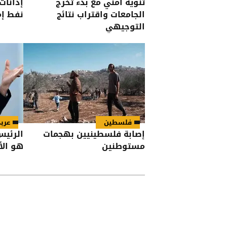
تنويه أمني مع بدء تخرج
إدانات
الجامعات واقتراب نتائج
نفط إم
التوجيهي
فلسطين
عرب
إصابة فلسطينيين بهجمات
الرئيس
مستوطنين
هو الأ