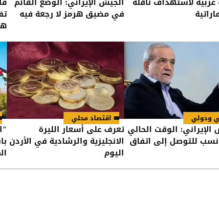
 عربية لاستهداف ناقلة
الجيش الإيراني: الوضع القائم
فا
اراتية
في مضيق هرمز لا رجعة فيه
تف
هر
ي ودولي
اقتصاد محلي
 الإيراني: الوقت الحالي
تعرف على أسعار الليرة
"ا
نسب للتوصل إلى اتفاق
الانجليزية والرشادية في الأردن
با
اليوم
ال