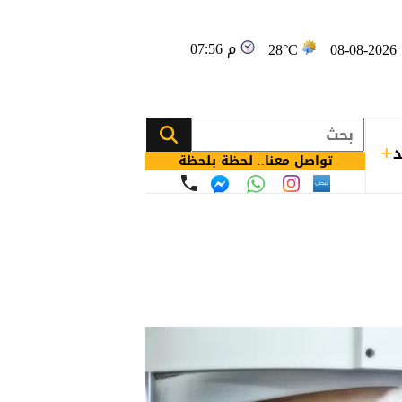
07:56 م
08
28°C
د
تواصل معنا.. لحظة بلحظة