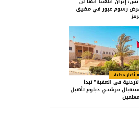
نس: إيران أبلغتنا أنها لن
رض رسوم عبور في مضيق
مز
أخبار محلية
لأردنية في العقبة" تبدأ
ستقبال مرشحي دبلوم تأهيل
معلمين