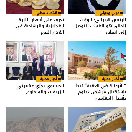
عربي ودولي
اقتصاد محلي
الرئيس الإيراني: الوقت
تعرف على أسعار الليرة
الحالي هو الأنسب للتوصل
الانجليزية والرشادية في
إلى اتفاق
الأردن اليوم
أخبار محلية
أخبار محلية
"الأردنية في العقبة" تبدأ
العيسوي يعزي عشيرتي
باستقبال مرشحي دبلوم
الزريقات والسماوي
تأهيل المعلمين