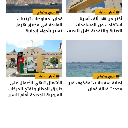
أخبار محلية
عربي ودولي
أكثر من 148 ألف أسرة
عُمان: مفاوضات ترتيبات
استفادت من المساعدات
الملاحة في مضيق هرمز
العينية والنقدية خلال النصف
تسير بأجواء إيجابية
الأول من العام
عربي ودولي
أخبار محلية
إصابة سفينة ب"مقذوف غير
الأشغال تنهي الأعمال على
محدد" قبالة عُمان
طريق المطار وتفتح الحركات
المرورية الجديدة أمام السير