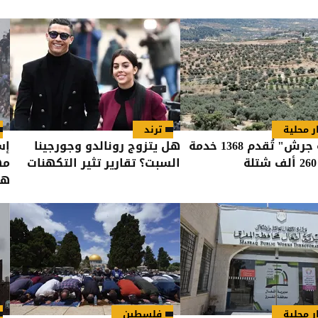
ر محلية
ترند
"زراعة جرش" تُقدم 1368 خدمة
هل يتزوج رونالدو وجورجينا
إس
السبت؟ تقارير تثير التكهنات
مه
هو
ر محلية
فلسطين