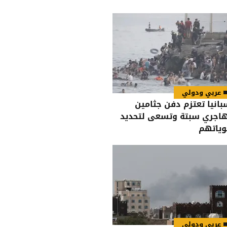
عربي ودولي
بانيا تعتزم دفن جثامين
اجري سبتة وتسعى لتحديد
ياتهم
عربي ودولي