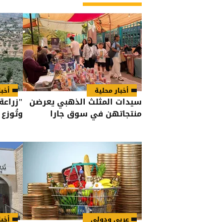
أخبار محلية
أخبا
سيدات المثلث الذهبي يعرضن
منتجاتهن في سوق جارا
وتُوزع 260 ألف شتلة
عربي ودولي
أخبا