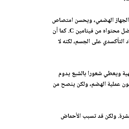
 الجهاز الهضمي، ويحسن امتصاص
الحديد من الأطعمة النباتية. كما يمكن أن يساعد في الحفاظ على صحة الجلد والشعر بفضل محتواه من فيتامين С. كما أن
د التأكسدي على الجسم، لكنه لا
شهية ويعطي شعورا بالشبع يدوم
مون عملية الهضم، ولكن ينصح من
لبشرة. ولكن قد تسبب الأحماض