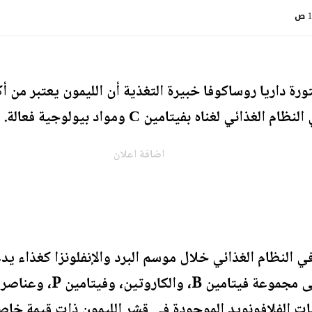
ص
رة داريا روساكوفا خبيرة التغذية أن الليمون يعتبر من أ
 لغناه بفيتامين С ومواد بيولوجية فعالة.
اضافة اعلان
 في النظام الغذائي خلال موسم البرد والإنفلونزا كغذاء يد
حمض الأسكوربيك، يحتوي ع
ات الفلافونويد الموجودة في قشر الليمون ذات قيمة خاص