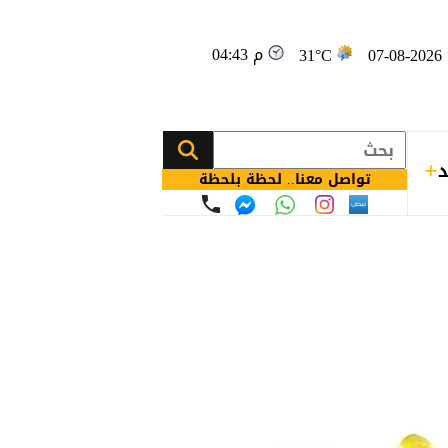
04:43 م
0
31°C
د
تواصل معنا.. لحظة بلحظة