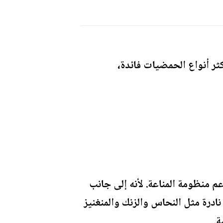
كثر أنواع الحمضيات فائدة،
عم منظومة المناعة. لأنه إلى جانب
لى مجموعة فيتامين B، والكاروتين، وفيتامين P، وعناصر نادرة مثل النحاس والزنك والمنغنيز
ة.